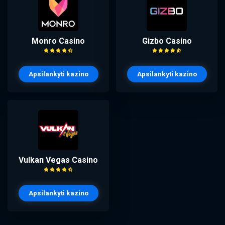
Monro Casino
Gizbo Casino
Apsilankyti kazino
Apsilankyti kazino
Vulkan Vegas Casino
Apsilankyti kazino