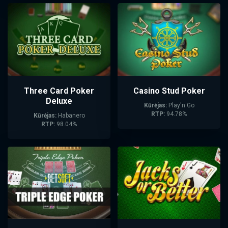
Three Card Poker
Casino Stud Poker
Deluxe
Kūrėjas:
Play'n Go
RTP:
94.78%
Kūrėjas:
Habanero
RTP:
98.04%