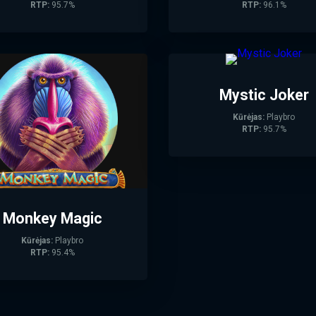
RTP:
95.7%
RTP:
96.1%
Mystic Joker
Kūrėjas:
Playbro
RTP:
95.7%
Monkey Magic
Kūrėjas:
Playbro
RTP:
95.4%