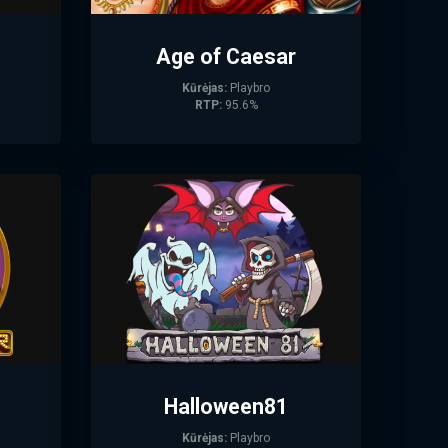
Age of Caesar
Kūrėjas:
Playbro
RTP:
95.6%
Halloween81
Kūrėjas:
Playbro