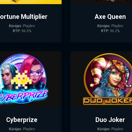
ortune Multiplier
Axe Queen
Kūrėjas:
Playbro
Kūrėjas:
Playbro
RTP:
96.5%
RTP:
96.2%
Cyberprize
Duo Joker
Kūrėjas:
Playbro
Kūrėjas:
Playbro