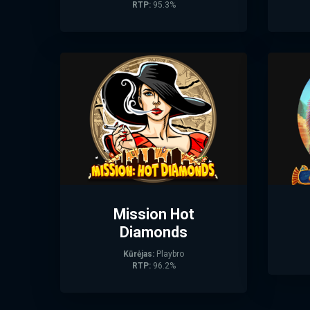
RTP:
95.3%
Mission Hot
Diamonds
Kūrėjas:
Playbro
RTP:
96.2%