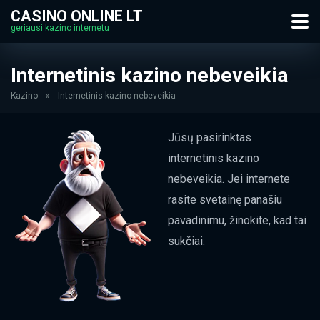
CASINO ONLINE LT
geriausi kazino internetu
Internetinis kazino nebeveikia
Kazino
»
Internetinis kazino nebeveikia
Jūsų pasirinktas
internetinis kazino
nebeveikia. Jei internete
rasite svetainę panašiu
pavadinimu, žinokite, kad tai
sukčiai.