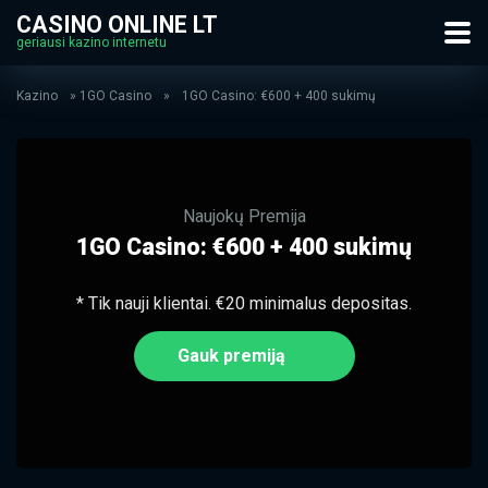
CASINO ONLINE LT
geriausi kazino internetu
Kazino
»
1GO Casino
»
1GO Casino: €600 + 400 sukimų
Naujokų Premija
1GO Casino: €600 + 400 sukimų
* Tik nauji klientai. €20 minimalus depositas.
Gauk premiją