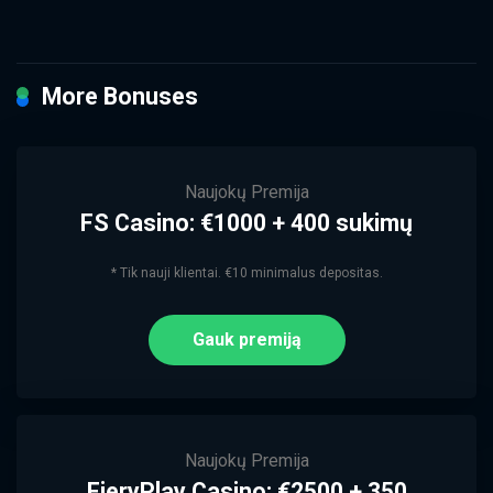
More Bonuses
Naujokų Premija
FS Casino: €1000 + 400 sukimų
* Tik nauji klientai. €10 minimalus depositas.
Gauk premiją
Naujokų Premija
FieryPlay Casino: €2500 + 350