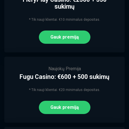
sukimų
* Tik nauji klientai. €10 minimalus depositas.
Gauk premiją
Naujokų Premija
Fugu Casino: €600 + 500 sukimų
* Tik nauji klientai. €20 minimalus depositas.
Gauk premiją