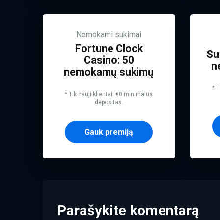
Nemokami sukimai
Fortune Сlock
Su
Casino: 50
n
nemokamų sukimų
* 
* Tik nauji klientai. €0 minimalus
depositas.
Gauk premiją
Parašykite komentarą