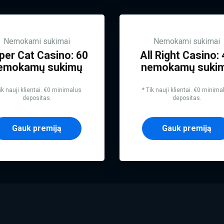
Nemokami sukimai
Nemokami sukimai
per Cat Casino: 60
All Right Casino:
emokamų sukimų
nemokamų suki
Tik nauji klientai. €0 minimalus
* Tik nauji klientai. €0 minima
depositas.
depositas.
Gauk premiją
Gauk premiją