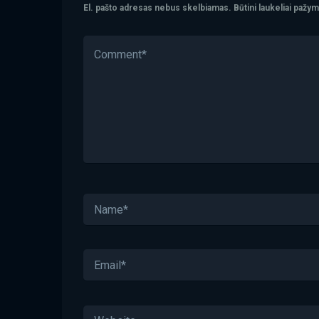
El. pašto adresas nebus skelbiamas.
Būtini laukeliai pažym