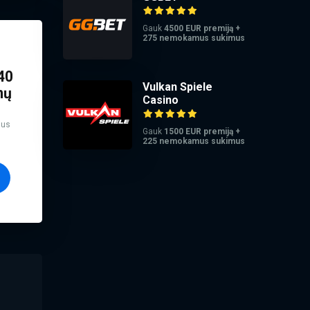
Gauk
4500 EUR premiją +
275 nemokamus sukimus
 40
Vulkan Spiele
mų
Casino
lus
Gauk
1500 EUR premiją +
225 nemokamus sukimus