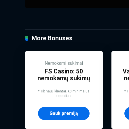
More Bonuses
Nemokami sukimai
FS Casino: 50
Va
nemokamų sukimų
n
* Tik nauji klientai. €0 minimalus
* 
depositas.
Gauk premiją