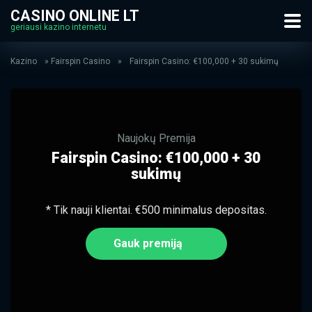
CASINO ONLINE LT
geriausi kazino internetu
Kazino
»
Fairspin Casino
»
Fairspin Casino: €100,000 + 30 sukimų
Naujokų Premija
Fairspin Casino: €100,000 + 30
sukimų
* Tik nauji klientai. €500 minimalus depositas.
Gauk premiją