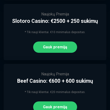
Naujokų Premija
Slotoro Casino: €2500 + 250 sukimų
* Tik nauji klientai. €10 minimalus depositas.
Gauk premiją
Naujokų Premija
Beef Casino: €600 + 600 sukimų
* Tik nauji klientai. €20 minimalus depositas.
Gauk premiją