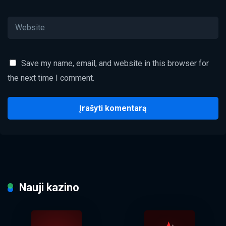
Save my name, email, and website in this browser for
the next time I comment.
Nauji kazino