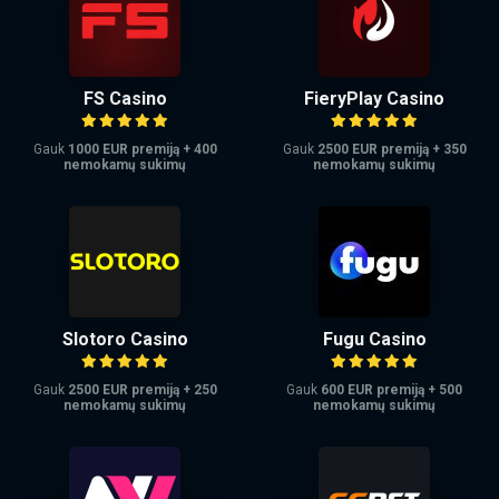
FS Casino
FieryPlay Casino
Gauk
1000 EUR premiją + 400
Gauk
2500 EUR premiją + 350
nemokamų sukimų
nemokamų sukimų
Slotoro Casino
Fugu Casino
Gauk
2500 EUR premiją + 250
Gauk
600 EUR premiją + 500
nemokamų sukimų
nemokamų sukimų