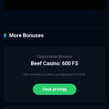
More Bonuses
Depozitiniai Bonusai
Beef Casino: 600 FS
600 nemokamų sukimų už depozitą nuo €240.
Gauk premiją