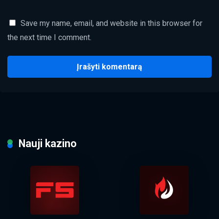
Save my name, email, and website in this browser for
the next time I comment.
Nauji kazino