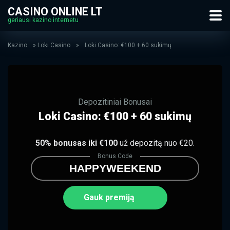
CASINO ONLINE LT
geriausi kazino internetu
Kazino
»
Loki Casino
»
Loki Casino: €100 + 60 sukimų
Depozitiniai Bonusai
Loki Casino: €100 + 60 sukimų
50% bonusas iki €100
už depozitą nuo €20.
Bonus Code
HAPPYWEEKEND
Gauk premiją