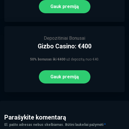
Gauk premiją
Depozitiniai Bonusai
Gizbo Casino: €400
50% bonusas iki €400
už depozitą nuo €40.
Gauk premiją
Parašykite komentarą
El. pašto adresas nebus skelbiamas.
Būtini laukeliai pažymėti
*