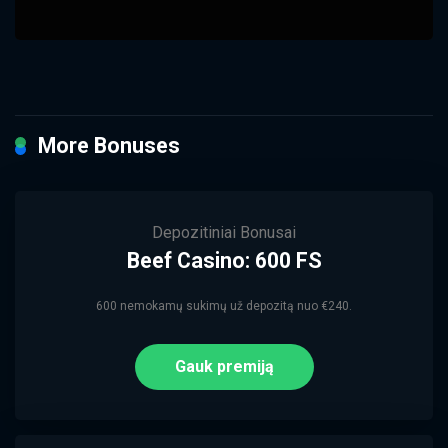
More Bonuses
Depozitiniai Bonusai
Beef Casino: 600 FS
600 nemokamų sukimų už depozitą nuo €240.
Gauk premiją