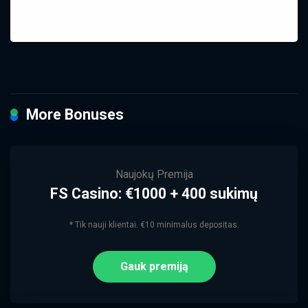
More Bonuses
Naujokų Premija
FS Casino: €1000 + 400 sukimų
* Tik nauji klientai. €10 minimalus depositas.
Gauk premiją