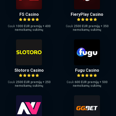
FS Casino
FieryPlay Casino
Gauk
1000 EUR premiją + 400
Gauk
2500 EUR premiją + 350
nemokamų sukimų
nemokamų sukimų
Slotoro Casino
Fugu Casino
Gauk
2500 EUR premiją + 250
Gauk
600 EUR premiją + 500
nemokamų sukimų
nemokamų sukimų