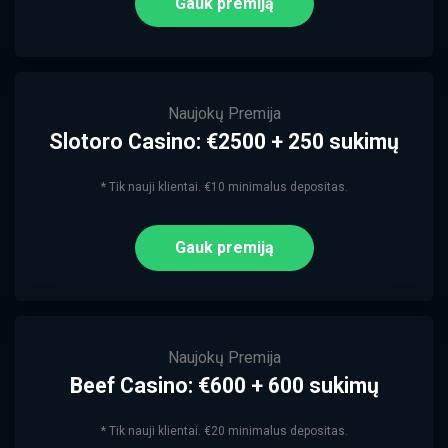
Gauk premiją
Naujokų Premija
Slotoro Casino: €2500 + 250 sukimų
* Tik nauji klientai. €10 minimalus depositas.
Gauk premiją
Naujokų Premija
Beef Casino: €600 + 600 sukimų
* Tik nauji klientai. €20 minimalus depositas.