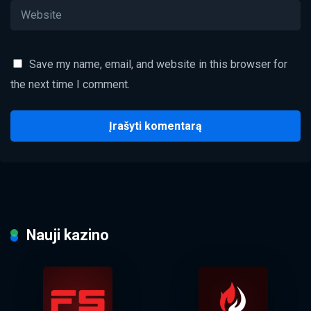
Save my name, email, and website in this browser for
the next time I comment.
Nauji kazino