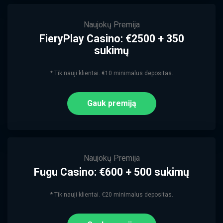
Naujokų Premija
FieryPlay Casino: €2500 + 350
sukimų
* Tik nauji klientai. €10 minimalus depositas.
Gauk premiją
Naujokų Premija
Fugu Casino: €600 + 500 sukimų
* Tik nauji klientai. €20 minimalus depositas.