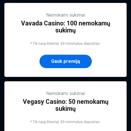
Nemokami sukimai
Vavada Casino: 100 nemokamų
sukimų
* Tik nauji klientai. €0 minimalus depositas.
Gauk premiją
Nemokami sukimai
Vegasy Casino: 50 nemokamų
sukimų
* Tik nauji klientai. €0 minimalus depositas.