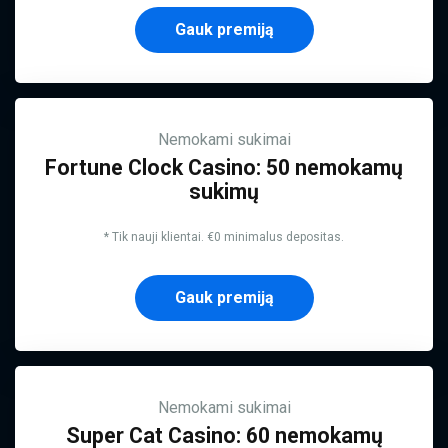
Gauk premiją
Nemokami sukimai
Fortune Сlock Casino: 50 nemokamų
sukimų
* Tik nauji klientai. €0 minimalus depositas.
Gauk premiją
Nemokami sukimai
Super Cat Casino: 60 nemokamų