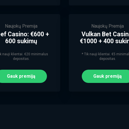
Naujokų Premija
Naujokų Premija
ef Casino: €600 +
Vulkan Bet Casin
600 sukimų
€1000 + 400 suk
ik nauji klientai. €20 minimalus
* Tik nauji klientai. €5 minima
depositas.
depositas.
Gauk premiją
Gauk premiją