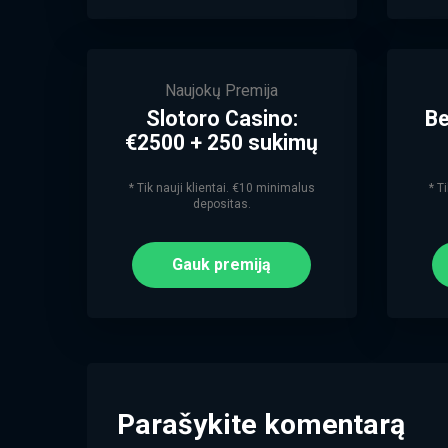
Naujokų Premija
Slotoro Casino:
Be
€2500 + 250 sukimų
* Tik nauji klientai. €10 minimalus
* T
depositas.
Gauk premiją
Parašykite komentarą