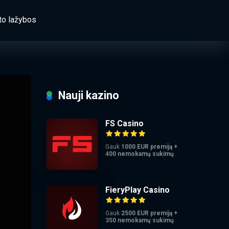
to lažybos
Nauji kazino
FS Casino
Gauk
1000 EUR premiją +
400 nemokamų sukimų
FieryPlay Casino
Gauk
2500 EUR premiją +
350 nemokamų sukimų