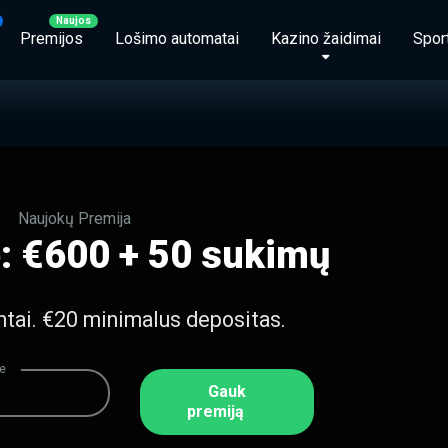
Premijos
Lošimo automatai
Kazino žaidimai
Spor
Naujokų Premija
o: €600 + 50 sukimų
ientai. €20 minimalus depositas.
e
Gauk
premiją