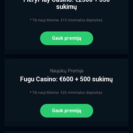
sukimų
* Tik nauji klientai. €10 minimalus depositas.
Gauk premiją
Naujokų Premija
Fugu Casino: €600 + 500 sukimų
* Tik nauji klientai. €20 minimalus depositas.
Gauk premiją