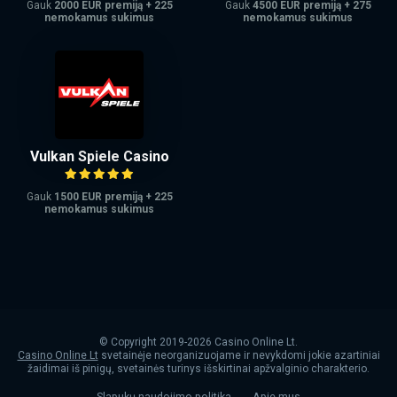
Gauk
2000 EUR premiją + 225
Gauk
4500 EUR premiją + 275
nemokamus sukimus
nemokamus sukimus
Vulkan Spiele Casino
Gauk
1500 EUR premiją + 225
nemokamus sukimus
© Copyright 2019-2026 Casino Online Lt.
Casino Online Lt
svetainėje neorganizuojame ir nevykdomi jokie azartiniai
žaidimai iš pinigų, svetainės turinys išskirtinai apžvalginio charakterio.
Slapukų naudojimo politika
Apie mus