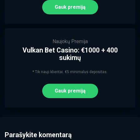
Gauk premiją
Naujokų Premija
Vulkan Bet Casino: €1000 + 400
sukimų
* Tik nauji klientai. €5 minimalus depositas.
Gauk premiją
Parašykite komentarą