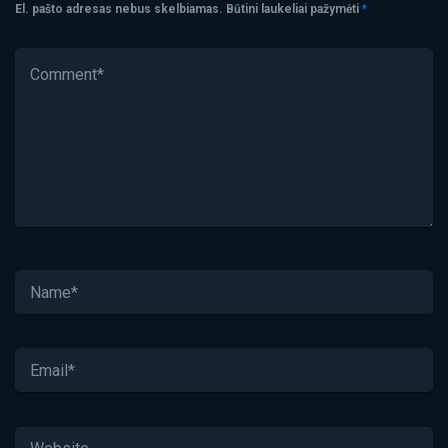
El. pašto adresas nebus skelbiamas.
Būtini laukeliai pažymėti
*