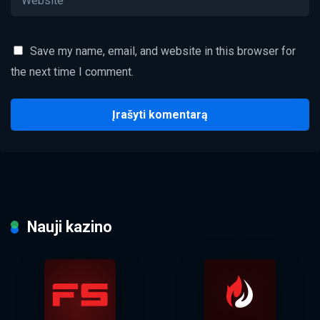
Save my name, email, and website in this browser for
the next time I comment.
Nauji kazino