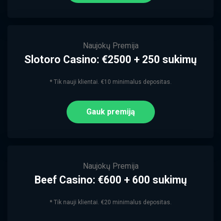
Naujokų Premija
Slotoro Casino: €2500 + 250 sukimų
* Tik nauji klientai. €10 minimalus depositas.
Gauk premiją
Naujokų Premija
Beef Casino: €600 + 600 sukimų
* Tik nauji klientai. €20 minimalus depositas.