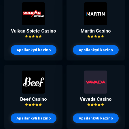
Vulkan Spiele Casino
Martin Casino
Apsilankyti kazino
Apsilankyti kazino
Beef Casino
Vavada Casino
Apsilankyti kazino
Apsilankyti kazino