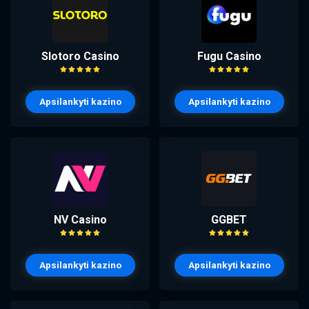
Slotoro Casino
Fugu Casino
Apsilankyti kazino
Apsilankyti kazino
NV Casino
GGBET
Apsilankyti kazino
Apsilankyti kazino