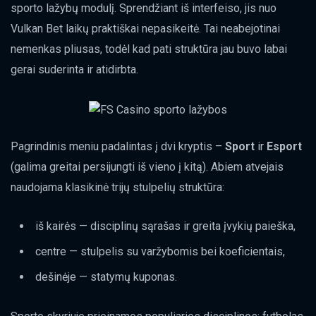
sporto lažybų modulį. Sprendžiant iš interfeiso, jis nuo
Vulkan Bet laikų praktiškai nepasikeitė. Tai neabejotinai
nemenkas pliusas, todėl kad pati struktūra jau buvo labai
gerai suderinta ir atidirbta.
Pagrindinis meniu padalintas į dvi kryptis –
Sport
ir
Esport
(galima greitai persijungti iš vieno į kitą). Abiem atvejais
naudojama klasikinė trijų stulpelių struktūra:
iš kairės — disciplinų sąrašas ir greita įvykių paieška,
centre — stulpelis su varžybomis bei koeficientais,
dešinėje — statymų kuponas.