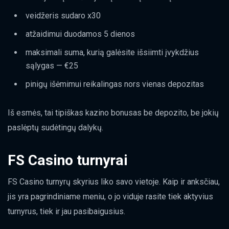
veidžeris sudaro x30
atžaidimui duodamos 5 dienos
maksimali suma, kurią galėsite išsiimti įvykdžius
sąlygas — €25
pinigų išėmimui reikalingas nors vienas depozitas
Iš esmės, tai tipiškas kazino bonusas be depozito, be jokių
paslėptų sudėtingų dalykų.
FS Casino turnyrai
FS Casino turnyrų skyrius liko savo vietoje. Kaip ir anksčiau,
jis yra pagrindiniame meniu, o jo viduje rasite tiek aktyvius
turnyrus, tiek ir jau pasibaigusius.