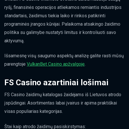
ryšį, finansinės operacijos atliekamos remiantis industrijos
standartais, žaidimus tiekia laiko ir rinkos patikrinti
programinės įrangos kūrėjai. Palaikoma atsakingo žaidimo
politika su galimybe nustatyti limitus ir kontroliuoti savo
aktyvumą.
Išsamesnę visų saugumo aspektų analizę galite rasti mūsų
parengtoje
VulkanBet Casino apžvalgoje
.
FS Casino azartiniai lošimai
FS Casino žaidimų katalogas žaidėjams iš Lietuvos atrodo
įspūdingai. Asortimentas labai įvairus ir apima praktiškai
visas populiarias kategorijas.
Štai kaip atrodo žaidimų pasiskirstymas: