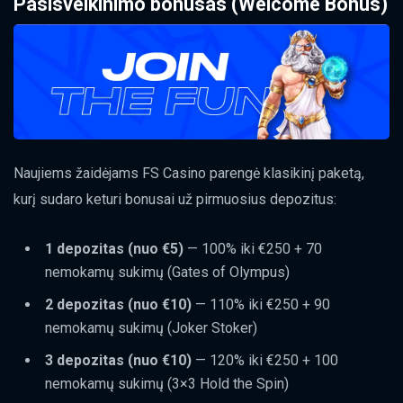
Pasisveikinimo bonusas (Welcome Bonus)
Naujiems žaidėjams FS Casino parengė klasikinį paketą,
kurį sudaro keturi bonusai už pirmuosius depozitus:
1 depozitas (nuo €5)
— 100% iki €250 + 70
nemokamų sukimų (Gates of Olympus)
2 depozitas (nuo €10)
— 110% iki €250 + 90
nemokamų sukimų (Joker Stoker)
3 depozitas (nuo €10)
— 120% iki €250 + 100
nemokamų sukimų (3×3 Hold the Spin)