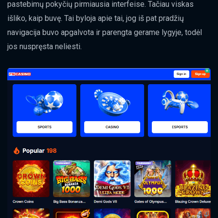
pastebimų pokyčių pirmiausia interfeise. Tačiau viskas
išliko, kaip buvę. Tai byloja apie tai, jog iš pat pradžių
navigacija buvo apgalvota ir parengta gerame lygyje, todėl
jos nuspręsta neliesti.