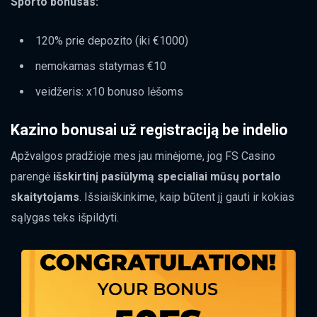
Sporto bonusas:
120% prie depozito (iki €1000)
nemokamas statymas €10
veidžeris: x10 bonuso lėšoms
Kazino bonusai už registraciją be indelio
Apžvalgos pradžioje mes jau minėjome, jog FS Casino
parengė
išskirtinį pasiūlymą specialiai mūsų portalo
skaitytojams
. Išsiaiškinkime, kaip būtent jį gauti ir kokias
sąlygas teks išpildyti.