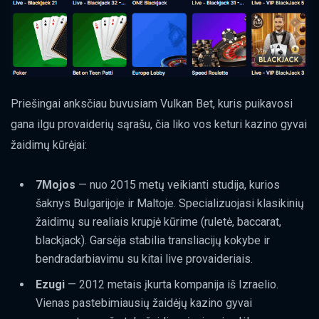
Priešingai anksčiau buvusiam Vulkan Bet, kuris puikavosi
gana ilgu provaiderių sąrašu, čia liko vos keturi kazino gyvai
žaidimų kūrėjai:
7Mojos
— nuo 2015 metų veikianti studija, kurios
šaknys Bulgarijoje ir Maltoje. Specializuojasi klasikinių
žaidimų su realiais krupjė kūrime (ruletė, baccarat,
blackjack). Garsėja stabilia transliacijų kokybe ir
bendradarbiavimu su kitai live provaideriais.
Ezugi
— 2012 metais įkurta kompanija iš Izraelio.
Vienas pastebimiausių žaidėjų kazino gyvai