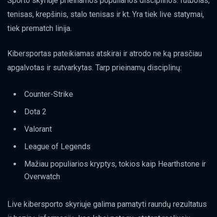
Sporto skyriuje prieinamos populiarios disciplinos: futbolas,
tenisas, krepšinis, stalo tenisas ir kt. Yra tiek live statymai,
tiek prematch linija.
Kibersportas pateikiamas atskirai ir atrodo ne ką prasčiau
apgalvotas ir sutvarkytas. Tarp prieinamų disciplinų:
Counter-Strike
Dota 2
Valorant
League of Legends
Mažiau populiarios kryptys, tokios kaip Hearthstone ir
Overwatch
Live kibersporto skyriuje galima pamatyti raundų rezultatus