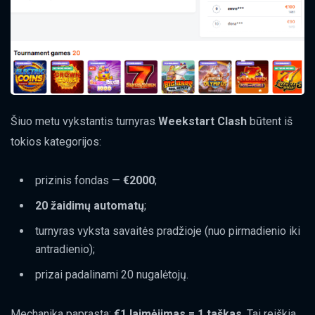
Šiuo metu vykstantis turnyras
Weekstart Clash
būtent iš
tokios kategorijos:
prizinis fondas —
€2000
;
20 žaidimų automatų
;
turnyras vyksta savaitės pradžioje (nuo pirmadienio iki
antradienio);
prizai padalinami 20 nugalėtojų.
Mechanika paprasta:
€1 laimėjimas = 1 taškas
. Tai reiškia,