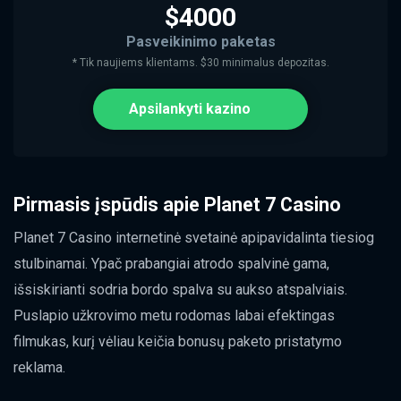
$4000
Pasveikinimo paketas
* Tik naujiems klientams. $30 minimalus depozitas.
Apsilankyti kazino
Pirmasis įspūdis apie Planet 7 Casino
Planet 7 Casino internetinė svetainė apipavidalinta tiesiog
stulbinamai. Ypač prabangiai atrodo spalvinė gama,
išsiskirianti sodria bordo spalva su aukso atspalviais.
Puslapio užkrovimo metu rodomas labai efektingas
filmukas, kurį vėliau keičia bonusų paketo pristatymo
reklama.