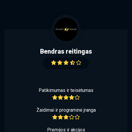
Bendras reitingas
Patikimumas ir teisėtumas
Žaidimai ir programinė įranga
Premijos ir akcijos