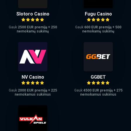
Slotoro Casino
Fugu Casino
Gauk
2500 EUR premiją + 250
Gauk
600 EUR premiją + 500
nemokamų sukimų
nemokamų sukimų
NV Casino
GGBET
Gauk
2000 EUR premiją + 225
Gauk
4500 EUR premiją + 275
nemokamus sukimus
nemokamus sukimus