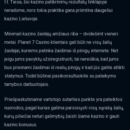
t.t. Tiesa, šio kazino patikrinimų rezultatų tinklapyje
neradome, nors tokia praktika gana priimtina daugeliui
kazino Lietuvoje.
Minimali kazino žaidėjų amžiaus riba – dvidešimt vieneri
metai. Planet 7 Casino klientais gali būti ne visų šalių
žaidėjai, kuriems patinka žaidimai iš pinigų internete. Net
jeigu jums pavyktų užsiregistruoti, tai nereiškia, kad jums
bus prieinami žaidimai iš realių pinigų ir kad jūs galite atlikti
statymus. Todėl būtinai pasikonsultuokite su palaikymo
tarnybos darbuotojais.
Priešpaskutiniame vartotojo sutarties punkte yra pateiktos
nuorodos, pagal kurias galima parsisiųsti visą sąrašą šalių,
kurių piliečiai neturi galimybių žaisti šiame kazino ir gauti
kazino bonusus.