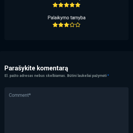
Palaikymo tarnyba
Parašykite komentarą
El. pašto adresas nebus skelbiamas.
Būtini laukeliai pažymėti
*