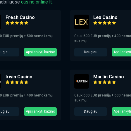
mobiliuose
casino online lt
:
Fresh Casino
Lex Casino
0 EUR premiją + 500 nemokamų
Gauk
600 EUR premiją + 400 nem
sukimų
augiau
Apsilankyti kazino
Daugiau
Apsilankyt
Irwin Casino
Martin Casino
0 EUR premiją + 400 nemokamų
Gauk
600 EUR premiją + 600 nem
sukimų
augiau
Apsilankyti kazino
Daugiau
Apsilankyt