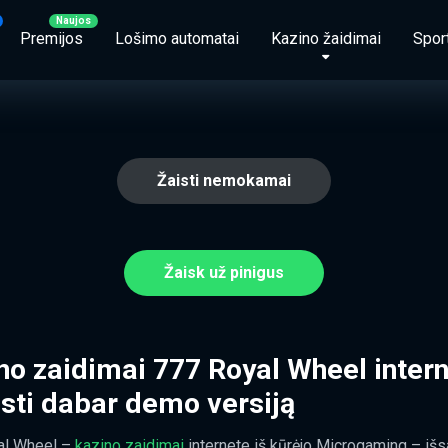
Premijos
Lošimo automatai
Kazino žaidimai
Spor
Žaisti nemokamai
Žaisk už pinigus
no zaidimai 777 Royal Wheel inter
isti dabar demo versiją
al Wheel –
kazino zaidimai
internete iš kūrėjo Microgaming – iš