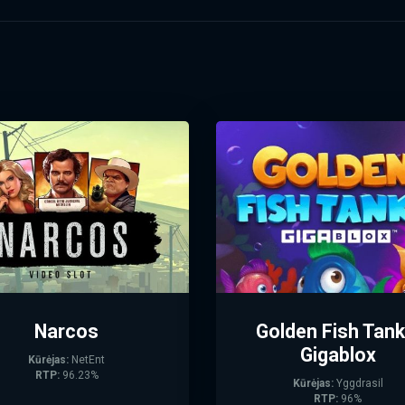
Narcos
Golden Fish Tank
Gigablox
Kūrėjas:
NetEnt
RTP:
96.23%
Kūrėjas:
Yggdrasil
RTP:
96%