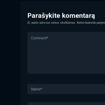
Parašykite komentarą
El. pašto adresas nebus skelbiamas.
Būtini laukeliai pažym