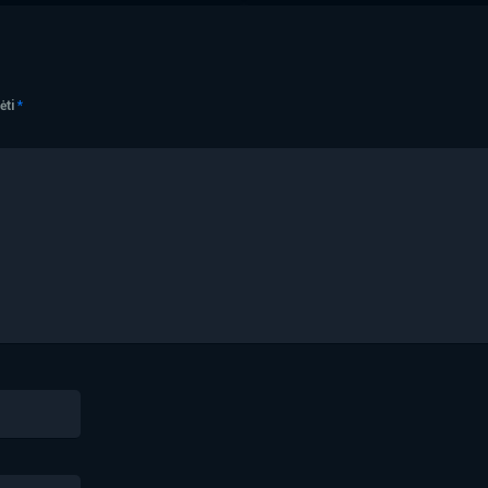
ėti
*