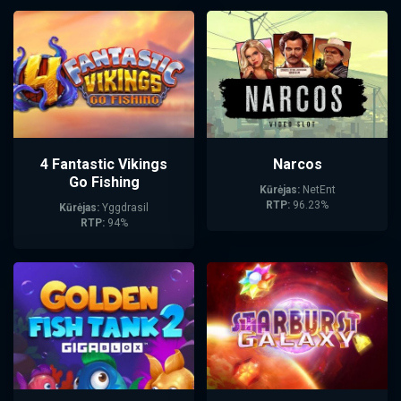
4 Fantastic Vikings
Narcos
Go Fishing
Kūrėjas:
NetEnt
RTP:
96.23%
Kūrėjas:
Yggdrasil
RTP:
94%