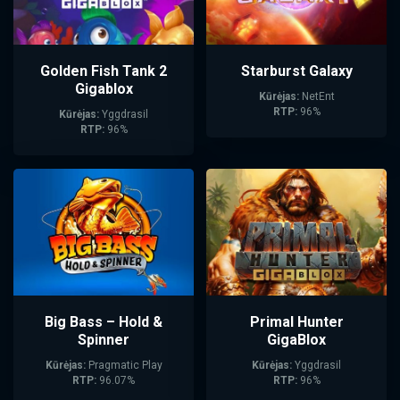
Golden Fish Tank 2
Starburst Galaxy
Gigablox
Kūrėjas:
NetEnt
RTP:
96%
Kūrėjas:
Yggdrasil
RTP:
96%
Big Bass – Hold &
Primal Hunter
Spinner
GigaBlox
Kūrėjas:
Pragmatic Play
Kūrėjas:
Yggdrasil
RTP:
96.07%
RTP:
96%