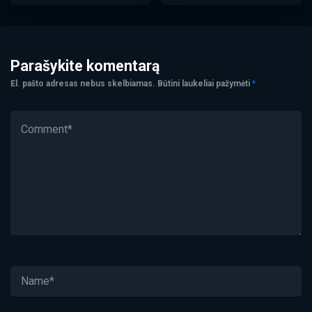
Parašykite komentarą
El. pašto adresas nebus skelbiamas.
Būtini laukeliai pažymėti
*