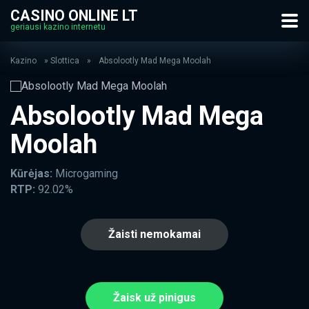
CASINO ONLINE LT
geriausi kazino internetu
Kazino
»
Slottica
»
Absolootly Mad Mega Moolah
Absolootly Mad Mega
Moolah
Kūrėjas:
Microgaming
RTP:
92.02%
Žaisti nemokamai
Žaisk už pinigus