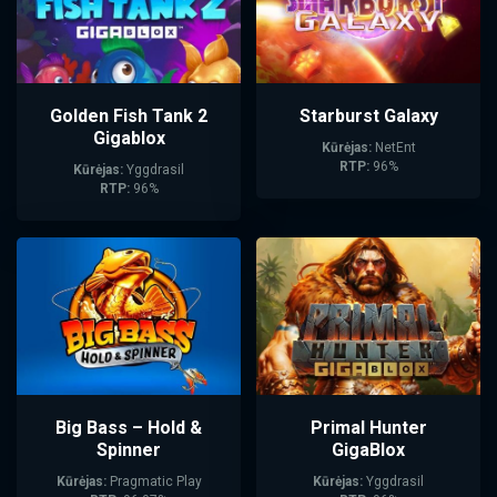
Golden Fish Tank 2
Starburst Galaxy
Gigablox
Kūrėjas:
NetEnt
RTP:
96%
Kūrėjas:
Yggdrasil
RTP:
96%
Big Bass – Hold &
Primal Hunter
Spinner
GigaBlox
Kūrėjas:
Pragmatic Play
Kūrėjas:
Yggdrasil