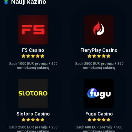
Nauji kazino
FS Casino
FieryPlay Casino
Gauk
1000 EUR premiją + 400
Gauk
2500 EUR premiją + 350
nemokamų sukimų
nemokamų sukimų
Slotoro Casino
Fugu Casino
Gauk
2500 EUR premiją + 250
Gauk
600 EUR premiją + 500
nemokamų sukimų
nemokamų sukimų