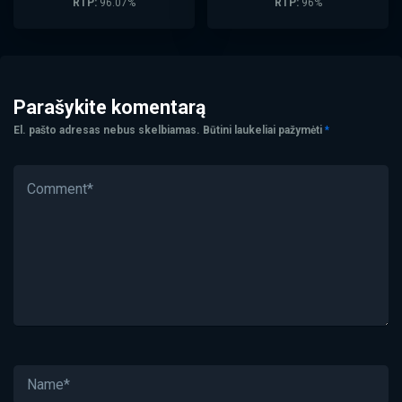
RTP:
96.07%
RTP:
96%
Parašykite komentarą
El. pašto adresas nebus skelbiamas.
Būtini laukeliai pažymėti
*