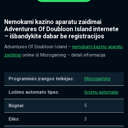
Nemokami kazino aparatu zaidimai
Adventures Of Doubloon Island internete
– išbandykite dabar be registracijos
Adventures Of Doubloon Island –
nemokami kazino aparatu
zaidimai
online iš Microgaming – detali informacija:
Programinės įrangos teikėjas:
Microgaming
Lošimo automato tipas:
losimu automatai
Būgnai:
5
Eilės:
3