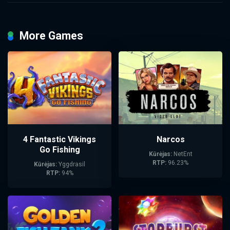
More Games
4 Fantastic Vikings
Narcos
Go Fishing
Kūrėjas:
NetEnt
RTP:
96.23%
Kūrėjas:
Yggdrasil
RTP:
94%