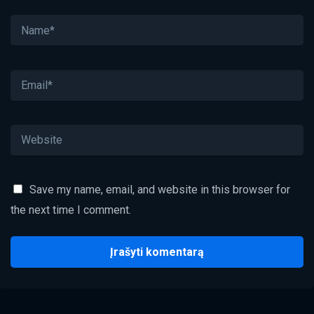
Save my name, email, and website in this browser for
the next time I comment.