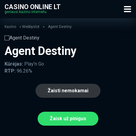
CASINO ONLINE LT
geriausi kazino internetu
Kazino
»
Webbyslot
»
Agent Destiny
Agent Destiny
Kūrėjas:
Play’n Go
RTP:
96.26%
Žaisti nemokamai
Žaisk už pinigus