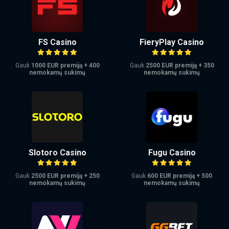
FS Casino
FieryPlay Casino
Gauk
1000 EUR premiją + 400
Gauk
2500 EUR premiją + 350
nemokamų sukimų
nemokamų sukimų
Slotoro Casino
Fugu Casino
Gauk
2500 EUR premiją + 250
Gauk
600 EUR premiją + 500
nemokamų sukimų
nemokamų sukimų