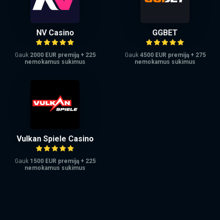
NV Casino
GGBET
Gauk
2000 EUR premiją + 225
Gauk
4500 EUR premiją + 275
nemokamus sukimus
nemokamus sukimus
Vulkan Spiele Casino
Gauk
1500 EUR premiją + 225
nemokamus sukimus