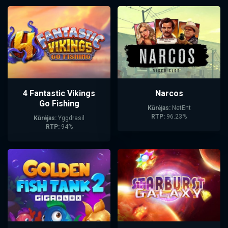
4 Fantastic Vikings
Narcos
Go Fishing
Kūrėjas:
NetEnt
RTP:
96.23%
Kūrėjas:
Yggdrasil
RTP:
94%