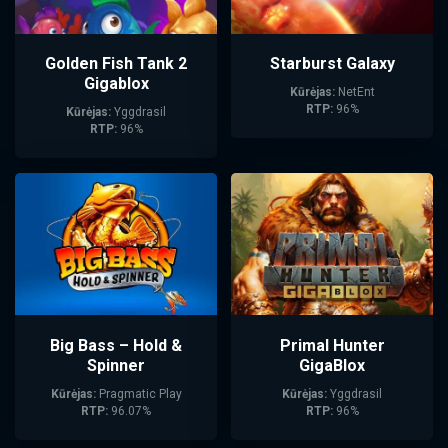
Golden Fish Tank 2
Starburst Galaxy
Gigablox
Kūrėjas:
NetEnt
RTP:
96%
Kūrėjas:
Yggdrasil
RTP:
96%
Big Bass – Hold &
Primal Hunter
Spinner
GigaBlox
Kūrėjas:
Pragmatic Play
Kūrėjas:
Yggdrasil
RTP:
96.07%
RTP:
96%