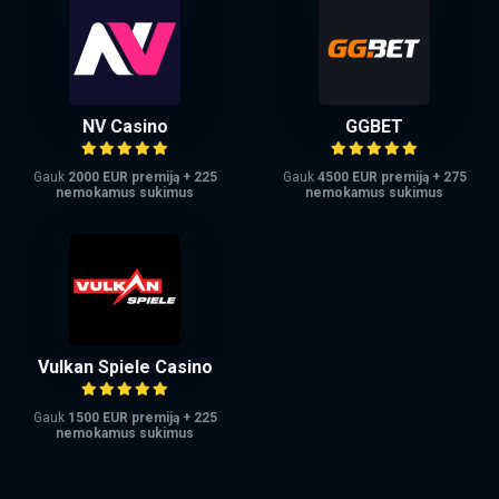
NV Casino
GGBET
Gauk
2000 EUR premiją + 225
Gauk
4500 EUR premiją + 275
nemokamus sukimus
nemokamus sukimus
Vulkan Spiele Casino
Gauk
1500 EUR premiją + 225
nemokamus sukimus