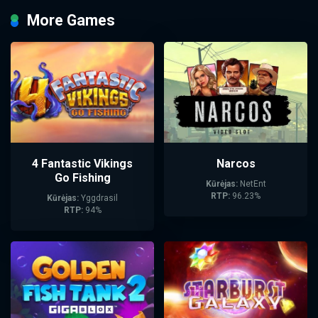
More Games
4 Fantastic Vikings
Narcos
Go Fishing
Kūrėjas:
NetEnt
RTP:
96.23%
Kūrėjas:
Yggdrasil
RTP:
94%