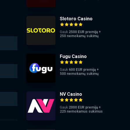
Slotoro Casino
Gauk
2500 EUR premiją +
250 nemokamų sukimų
Fugu Casino
Gauk
600 EUR premiją +
500 nemokamų sukimų
NV Casino
Gauk
2000 EUR premiją +
225 nemokamus sukimus