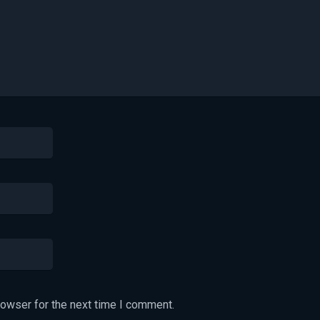
rowser for the next time I comment.