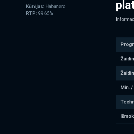
pla
Kūrėjas:
Habanero
RTP:
99.65%
Informac
Progr
Žaidim
Žaidi
Min. 
Techn
Išmok