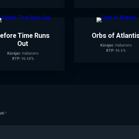
efore Time Runs
Orbs of Atlanti
Out
Kūrėjas:
Habanero
RTP:
96.6%
Kūrėjas:
Habanero
RTP:
96.68%
ėti
*