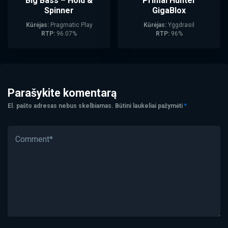
Big Bass – Hold &
Primal Hunter
Spinner
GigaBlox
Kūrėjas:
Pragmatic Play
Kūrėjas:
Yggdrasil
RTP:
96.07%
RTP:
96%
Parašykite komentarą
El. pašto adresas nebus skelbiamas.
Būtini laukeliai pažymėti
*