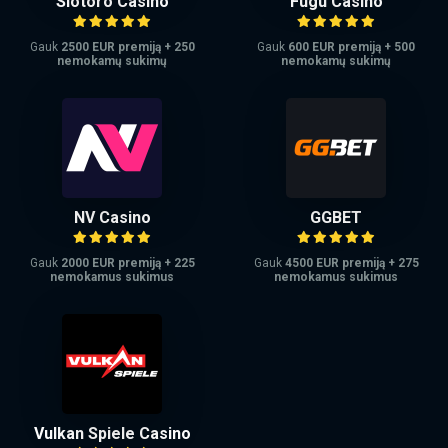
Slotoro Casino
Fugu Casino
Gauk
2500 EUR premiją + 250
Gauk
600 EUR premiją + 500
nemokamų sukimų
nemokamų sukimų
NV Casino
GGBET
Gauk
2000 EUR premiją + 225
Gauk
4500 EUR premiją + 275
nemokamus sukimus
nemokamus sukimus
Vulkan Spiele Casino