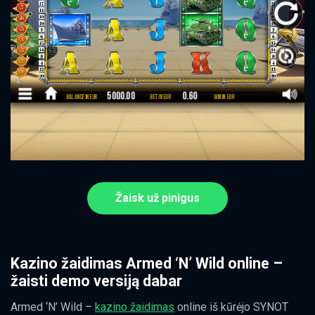
Žaisk už pinigus
Kazino žaidimas Armed ‘N’ Wild online –
žaisti demo versiją dabar
Armed ‘N’ Wild –
kazino žaidimas
online iš kūrėjo SYNOT