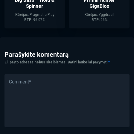
Big Bass – Hold &
Primal Hunter
Spinner
GigaBlox
Kūrėjas:
Pragmatic Play
Kūrėjas:
Yggdrasil
RTP:
96.07%
RTP:
96%
Parašykite komentarą
El. pašto adresas nebus skelbiamas.
Būtini laukeliai pažymėti
*