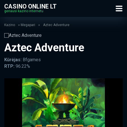
CASINO ONLINE LT
geriausi kazino internetu
Kazino
»
Megapari
»
Aztec Adventure
Aztec Adventure
Kūrėjas:
Bfgames
RTP:
96.22%