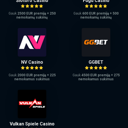
Slotoro Casino
Fugu Casino
Gauk
2500 EUR premiją + 250
Gauk
600 EUR premiją + 500
nemokamų sukimų
nemokamų sukimų
NV Casino
GGBET
Gauk
2000 EUR premiją + 225
Gauk
4500 EUR premiją + 275
nemokamus sukimus
nemokamus sukimus
Vulkan Spiele Casino