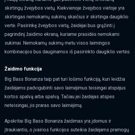
skirtingų žvejybos vietų. Kiekvienoje žvejybos vietoje yra
skirtingas nemokamų sukimų skaičius ir skirtinga daugiklio
vertė. Pasirinkę žvejybos vietą, žaidėjai bus grąžinti į
pagrindinį žaidimo ekraną, kuriame prasidės nemokami
sukimai. Nemokamų sukimų metu visos laimingos
kombinacijos bus dauginamos iš pasirinkto daugiklio vertės.
Žaidimo funkcija
Big Bass Bonanza taip pat turi lošimo funkciją, kuri leidžia
žaidėjams padvigubinti savo laimėjimus teisingai atspėjus
kortos spalvą arba spalvą. Tačiau jei žaidėjas atspės
neteisingai, jis praras savo laimėjimą.
Apskritai Big Bass Bonanza žaidimas yra įdomus ir
įtraukiantis, o įvairios funkcijos suteikia žaidėjams pramogų.