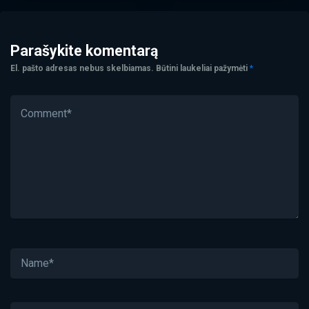
Parašykite komentarą
El. pašto adresas nebus skelbiamas.
Būtini laukeliai pažymėti
*