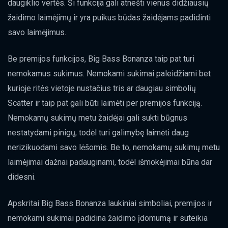
daugiklio vertės. Ši funkcija gali atnešti vienus didžiausių
žaidimo laimėjimų ir yra puikus būdas žaidėjams padidinti
savo laimėjimus.
Be premijos funkcijos, Big Bass Bonanza taip pat turi
nemokamus sukimus. Nemokami sukimai paleidžiami bet
kurioje ritės vietoje nustačius tris ar daugiau simbolių
Scatter ir taip pat gali būti laimėti per premijos funkciją.
Nemokamų sukimų metu žaidėjai gali sukti būgnus
nestatydami pinigų, todėl turi galimybę laimėti daug
nerizikuodami savo lėšomis. Be to, nemokamų sukimų metu
laimėjimai dažnai padauginami, todėl išmokėjimai būna dar
didesni.
Apskritai Big Bass Bonanza laukiniai simboliai, premijos ir
nemokami sukimai padidina žaidimo įdomumą ir suteikia