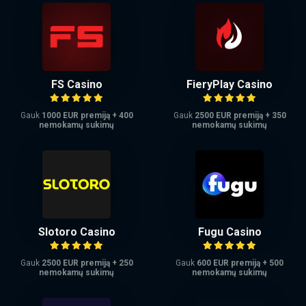
FS Casino
FieryPlay Casino
Gauk
1000 EUR premiją + 400
Gauk
2500 EUR premiją + 350
nemokamų sukimų
nemokamų sukimų
Slotoro Casino
Fugu Casino
Gauk
2500 EUR premiją + 250
Gauk
600 EUR premiją + 500
nemokamų sukimų
nemokamų sukimų