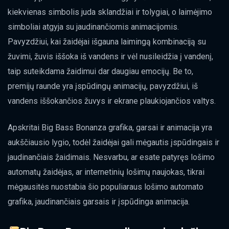
kiekvienas simbolis juda sklandžiai ir tolygiai, o laimėjimo
simboliai atgyja su jaudinančiomis animacijomis.
Pavyzdžiui, kai žaidėjai išgauna laimingą kombinaciją su
žuvimi, žuvis iššoka iš vandens ir vėl nusileidžia į vandenį,
taip suteikdama žaidimui dar daugiau emocijų. Be to,
premijų raunde yra įspūdingų animacijų, pavyzdžiui, iš
vandens iššokančios žuvys ir ekrane plaukiojančios valtys.
Apskritai Big Bass Bonanza grafika, garsai ir animacija yra
aukščiausio lygio, todėl žaidėjai gali mėgautis įspūdingais ir
jaudinančiais žaidimais. Nesvarbu, ar esate patyręs lošimo
automatų žaidėjas, ar internetinių lošimų naujokas, tikrai
mėgausitės nuostabia šio populiaraus lošimo automato
grafika, jaudinančiais garsais ir įspūdinga animacija.