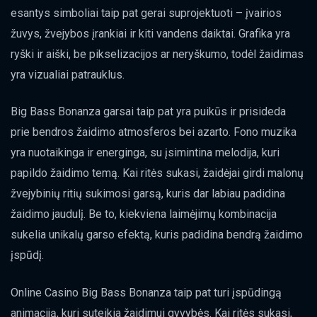
esantys simboliai taip pat gerai suprojektuoti – įvairios
žuvys, žvejybos įrankiai ir kiti vandens daiktai. Grafika yra
ryški ir aiški, be pikselizacijos ar neryškumo, todėl žaidimas
yra vizualiai patrauklus.
Big Bass Bonanza garsai taip pat yra puikūs ir prisideda
prie bendros žaidimo atmosferos bei azarto. Fono muzika
yra nuotaikinga ir energinga, su įsimintina melodija, kuri
papildo žaidimo temą. Kai ritės sukasi, žaidėjai girdi malonų
žvejybinių ritių sukimosi garsą, kuris dar labiau padidina
žaidimo jaudulį. Be to, kiekviena laimėjimų kombinacija
sukelia unikalų garso efektą, kuris padidina bendrą žaidimo
įspūdį.
Online Casino Big Bass Bonanza taip pat turi įspūdingą
animaciją, kuri suteikia žaidimui gyvybės. Kai ritės sukasi,