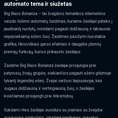
automato tema ir siužetas
Big Bass Bonanza – tai žvejybos tematikos internetinis
vaizdo lošimo automatų žaidimas, kuriame žaidėjai pateks į
jaudinantį nuotykį, norėdami pagauti didžiausią ir labiausiai
nepasiekiamą ežero žuvį. Žaidimas pasižymi nuostabia
grafika, tikroviškais garso efektais ir daugybe įdomių
premijų funkcijų, kurios prikausto žaidėjus.
Žaidime Big Bass Bonanza žaidėjai prisijungia prie
patyrusių žvejų grupės, siekiančios pagauti ežero gilumoje
tykantį legendinį ešerį. Žvejai varžosi tarpusavyje, kas
sugaus didžiausią ir vertingiausią žuvį, o žaidėjas
kviečiamas prisijungti prie linksmybių.
Sukdami rites žaidėjai susidurs su įvairiais su žvejyba
susijusiais simboliais, įskaitant meškeres, masalus,