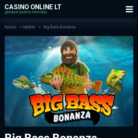
CASINO ONLINE LT
geriausi kazino internetu
Kazino
»
OptiBet
»
Big Bass Bonanza