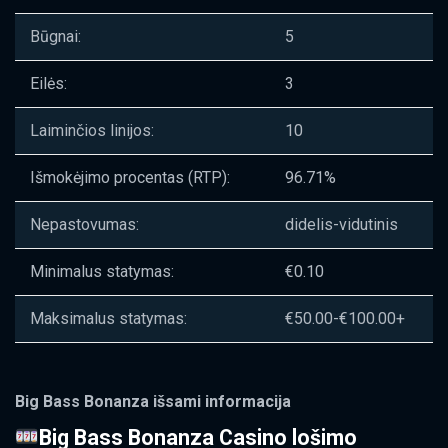
Būgnai:
5
Eilės:
3
Laiminčios linijos:
10
Išmokėjimo procentas (RTP):
96.71%
Nepastovumas:
didelis-vidutinis
Minimalus statymas:
€0.10
Maksimalus statymas:
€50.00-€100.00+
Big Bass Bonanza išsami informacija
Big Bass Bonanza Casino lošimo