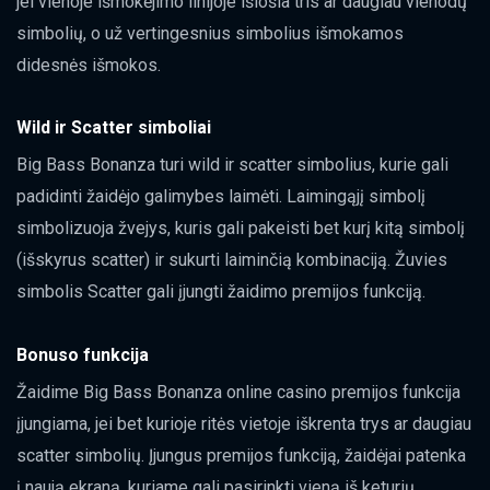
jei vienoje išmokėjimo linijoje išlošia tris ar daugiau vienodų
simbolių, o už vertingesnius simbolius išmokamos
didesnės išmokos.
Wild ir Scatter simboliai
Big Bass Bonanza turi wild ir scatter simbolius, kurie gali
padidinti žaidėjo galimybes laimėti. Laimingąjį simbolį
simbolizuoja žvejys, kuris gali pakeisti bet kurį kitą simbolį
(išskyrus scatter) ir sukurti laiminčią kombinaciją. Žuvies
simbolis Scatter gali įjungti žaidimo premijos funkciją.
Bonuso funkcija
Žaidime Big Bass Bonanza online casino premijos funkcija
įjungiama, jei bet kurioje ritės vietoje iškrenta trys ar daugiau
scatter simbolių. Įjungus premijos funkciją, žaidėjai patenka
į naują ekraną, kuriame gali pasirinkti vieną iš keturių