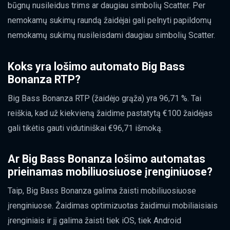
būgnų nusileidus trims ar daugiau simbolių Scatter. Per
nemokamų sukimų raundą žaidėjai gali pelnyti papildomų
nemokamų sukimų nusileisdami daugiau simbolių Scatter.
Koks yra lošimo automato Big Bass
Bonanza RTP?
Big Bass Bonanza RTP (žaidėjo grąža) yra 96,71 %. Tai
reiškia, kad už kiekvieną žaidime pastatytą €100 žaidėjas
gali tikėtis gauti vidutiniškai €96,71 išmoką.
Ar Big Bass Bonanza lošimo automatas
prieinamas mobiliuosiuose įrenginiuose?
Taip, Big Bass Bonanza galima žaisti mobiliuosiuose
įrenginiuose. Žaidimas optimizuotas žaidimui mobiliaisiais
įrenginiais ir jį galima žaisti tiek iOS, tiek Android