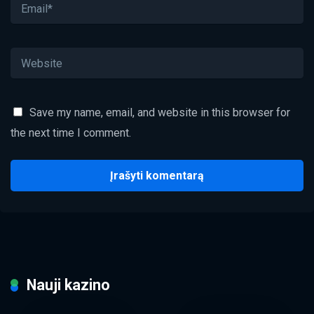
Save my name, email, and website in this browser for
the next time I comment.
Nauji kazino