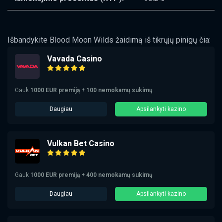
Išbandykite Blood Moon Wilds žaidimą iš tikrųjų pinigų čia:
Vavada Casino
Gauk
1000 EUR premiją + 100 nemokamų sukimų
Daugiau
Apsilankyti kazino
Vulkan Bet Casino
Gauk
1000 EUR premiją + 400 nemokamų sukimų
Daugiau
Apsilankyti kazino