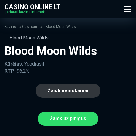
CASINO ONLINE LT
geriausi kazino internetu
Kazino
»
Casinoin
»
Blood Moon Wilds
Blood Moon Wilds
Kūrėjas:
Yggdrasil
RTP:
96.2%
Žaisti nemokamai
Žaisk už pinigus