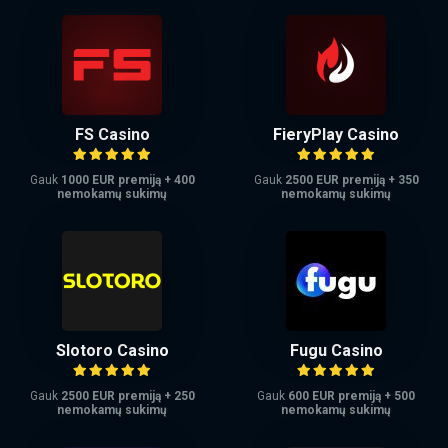
FS Casino
FieryPlay Casino
Gauk
1000 EUR premiją + 400
Gauk
2500 EUR premiją + 350
nemokamų sukimų
nemokamų sukimų
Slotoro Casino
Fugu Casino
Gauk
2500 EUR premiją + 250
Gauk
600 EUR premiją + 500
nemokamų sukimų
nemokamų sukimų