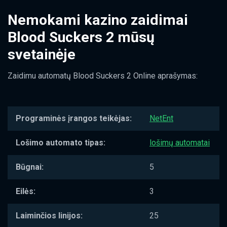
Nemokami kazino zaidimai
Blood Suckers 2 mūsų
svetainėje
Zaidimu automatų Blood Suckers 2 Online aprašymas:
Programinės įrangos teikėjas:
NetEnt
Lošimo automato tipas:
lošimų automatai
Būgnai:
5
Eilės:
3
Laiminčios linijos:
25