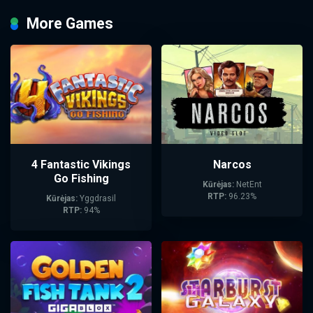
More Games
4 Fantastic Vikings
Narcos
Go Fishing
Kūrėjas:
NetEnt
RTP:
96.23%
Kūrėjas:
Yggdrasil
RTP:
94%