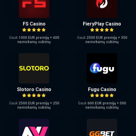
FS Casino
FieryPlay Casino
Gauk
1000 EUR premiją + 400
Gauk
2500 EUR premiją + 350
nemokamų sukimų
nemokamų sukimų
Slotoro Casino
Fugu Casino
Gauk
2500 EUR premiją + 250
Gauk
600 EUR premiją + 500
nemokamų sukimų
nemokamų sukimų