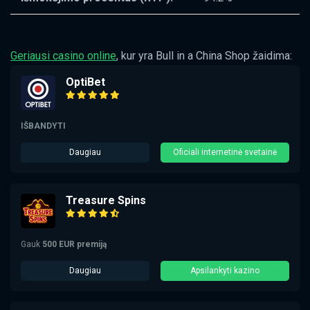
Geriausi casino online
, kur yra Bull in a China Shop žaidima:
OptiBet
IŠBANDYTI
Daugiau
Oficiali internetinė svetainė
Treasure Spins
Gauk
500 EUR premiją
Daugiau
Apsilankyti kazino