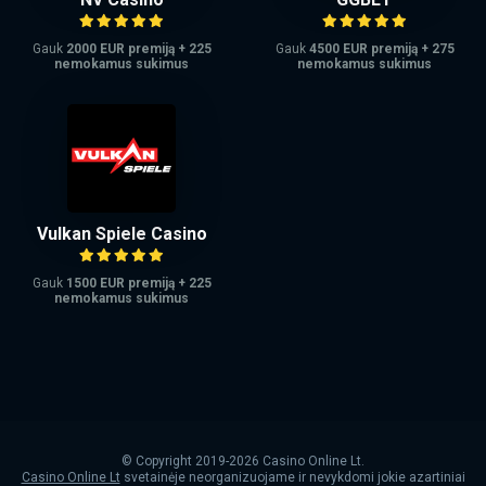
Gauk
2000 EUR premiją + 225
Gauk
4500 EUR premiją + 275
nemokamus sukimus
nemokamus sukimus
Vulkan Spiele Casino
Gauk
1500 EUR premiją + 225
nemokamus sukimus
© Copyright 2019-2026 Casino Online Lt.
Casino Online Lt
svetainėje neorganizuojame ir nevykdomi jokie azartiniai