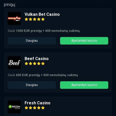
pinigų:
Vulkan Bet Casino
Gauk
1000 EUR premiją + 400 nemokamų sukimų
Daugiau
Apsilankyti kazino
Beef Casino
Gauk
600 EUR premiją + 600 nemokamų sukimų
Daugiau
Apsilankyti kazino
Fresh Casino