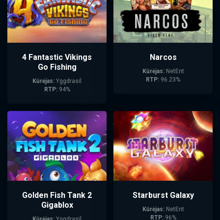
4 Fantastic Vikings
Narcos
Go Fishing
Kūrėjas:
NetEnt
RTP:
96.23%
Kūrėjas:
Yggdrasil
RTP:
94%
Golden Fish Tank 2
Starburst Galaxy
Gigablox
Kūrėjas:
NetEnt
RTP:
96%
Kūrėjas:
Yggdrasil