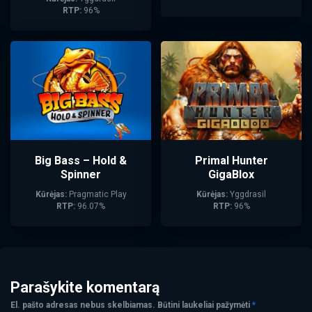
RTP:
96%
Big Bass – Hold &
Primal Hunter
Spinner
GigaBlox
Kūrėjas:
Pragmatic Play
Kūrėjas:
Yggdrasil
RTP:
96.07%
RTP:
96%
Parašykite komentarą
El. pašto adresas nebus skelbiamas.
Būtini laukeliai pažymėti
*