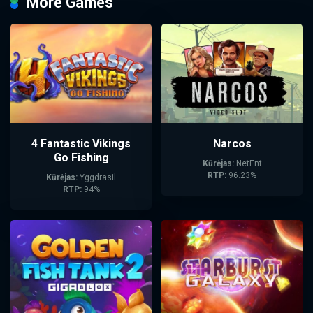
More Games
4 Fantastic Vikings
Narcos
Go Fishing
Kūrėjas:
NetEnt
RTP:
96.23%
Kūrėjas:
Yggdrasil
RTP:
94%