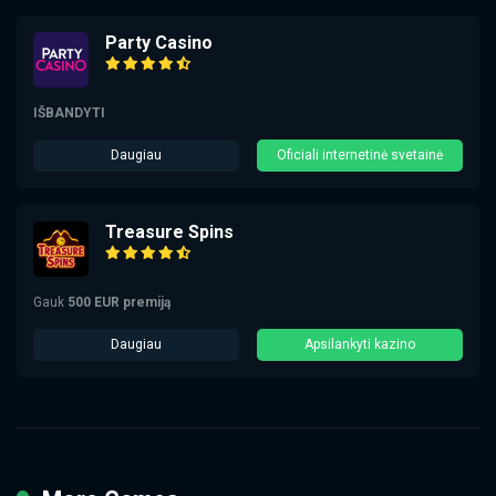
Party Casino
IŠBANDYTI
Daugiau
Oficiali internetinė svetainė
Treasure Spins
Gauk
500 EUR premiją
Daugiau
Apsilankyti kazino