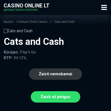
CASINO ONLINE LT
geriausi kazino internetu
Kazino
»
Fortune Clock Casino
»
Cats and Cash
Cats and Cash
Kūrėjas:
Play’n Go
RTP:
94.12%
Žaisti nemokamai
Žaisk už pinigus