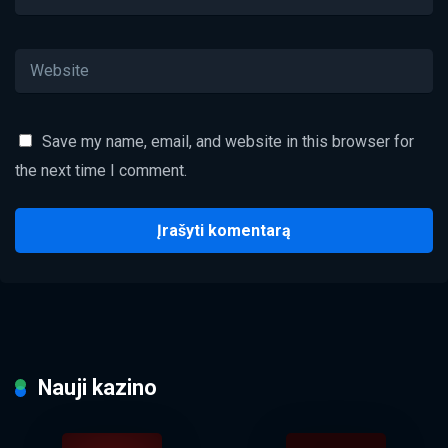
Save my name, email, and website in this browser for
the next time I comment.
Nauji kazino