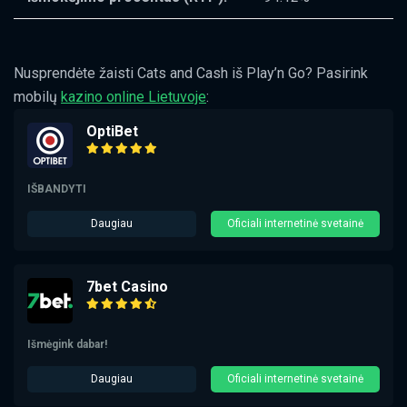
Nusprendėte žaisti Cats and Cash iš Play’n Go? Pasirink
mobilų
kazino online Lietuvoje
:
OptiBet
IŠBANDYTI
Daugiau
Oficiali internetinė svetainė
7bet Casino
Išmėgink dabar!
Daugiau
Oficiali internetinė svetainė