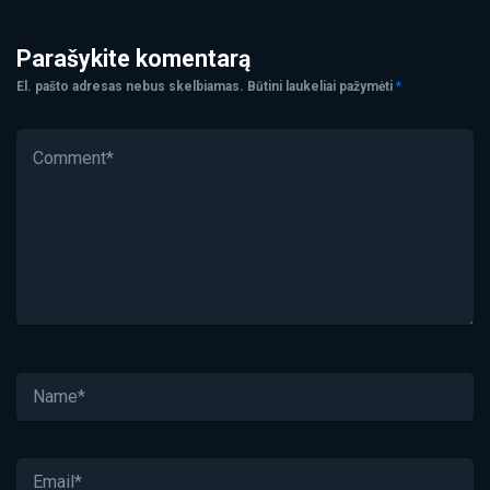
Parašykite komentarą
El. pašto adresas nebus skelbiamas.
Būtini laukeliai pažymėti
*