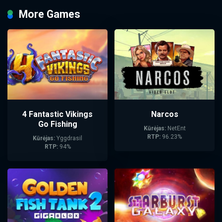
More Games
4 Fantastic Vikings
Narcos
Go Fishing
Kūrėjas:
NetEnt
RTP:
96.23%
Kūrėjas:
Yggdrasil
RTP:
94%