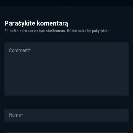
Parašykite komentarą
El. pašto adresas nebus skelbiamas.
Būtini laukeliai pažymėti
*