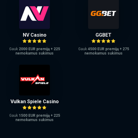
NV Casino
GGBET
Gauk
2000 EUR premiją + 225
Gauk
4500 EUR premiją + 275
nemokamus sukimus
nemokamus sukimus
Vulkan Spiele Casino
Gauk
1500 EUR premiją + 225
nemokamus sukimus