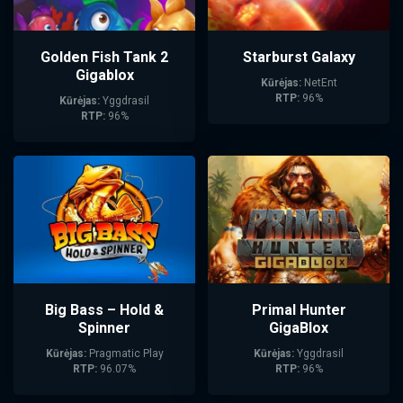
Golden Fish Tank 2
Starburst Galaxy
Gigablox
Kūrėjas:
NetEnt
RTP:
96%
Kūrėjas:
Yggdrasil
RTP:
96%
Big Bass – Hold &
Primal Hunter
Spinner
GigaBlox
Kūrėjas:
Pragmatic Play
Kūrėjas:
Yggdrasil
RTP:
96.07%
RTP:
96%