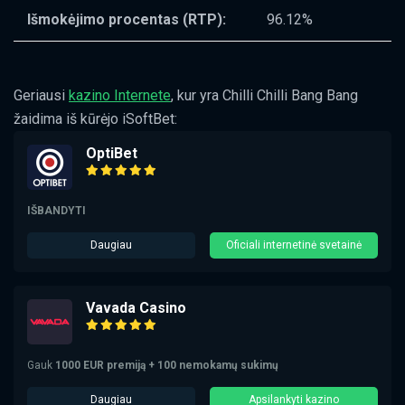
Išmokėjimo procentas (RTP):
96.12%
Geriausi
kazino Internete
, kur yra Chilli Chilli Bang Bang
žaidima iš kūrėjo iSoftBet:
OptiBet
IŠBANDYTI
Daugiau
Oficiali internetinė svetainė
Vavada Casino
Gauk
1000 EUR premiją + 100 nemokamų sukimų
Daugiau
Apsilankyti kazino