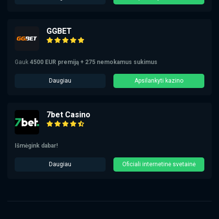
GGBET
Gauk
4500 EUR premiją + 275 nemokamus sukimus
Daugiau
Apsilankyti kazino
7bet Casino
Išmėgink dabar!
Daugiau
Oficiali internetinė svetainė