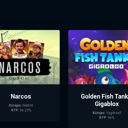
Narcos
Golden Fish Tank
Gigablox
Kūrėjas:
NetEnt
RTP:
96.23%
Kūrėjas:
Yggdrasil
RTP:
96%