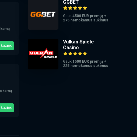
GGBET
Gauk
4500 EUR premiją +
275 nemokamus sukimus
okamų
Vulkan Spiele
i kazino
Casino
Gauk
1500 EUR premiją +
225 nemokamus sukimus
mokamų
i kazino