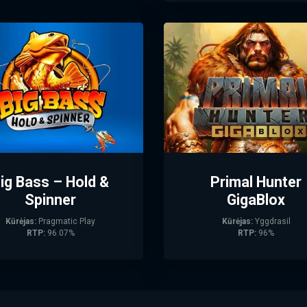
ig Bass – Hold &
Primal Hunter
Spinner
GigaBlox
Kūrėjas:
Pragmatic Play
Kūrėjas:
Yggdrasil
RTP:
96.07%
RTP:
96%