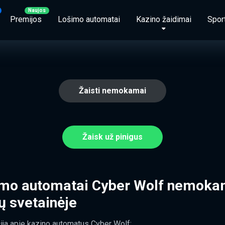
Premijos
Lošimo automatai
Kazino žaidimai
Spor
Žaisti nemokamai
Žaisk už pinigus
mo automatai Cyber Wolf nemoka
 svetainėje
ija apie kazino automatus Cyber Wolf: