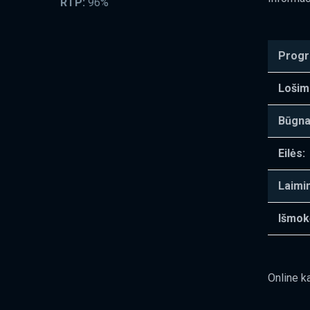
RTP:
96%
Progr
Lošim
Būgna
Eilės:
Laimin
Išmok
Online k