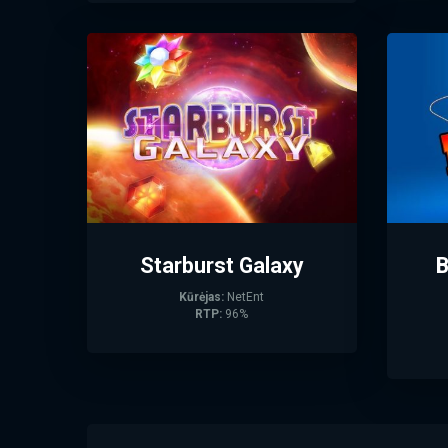
Starburst Galaxy
B
Kūrėjas:
NetEnt
RTP:
96%