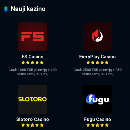
Nauji kazino
FS Casino
FieryPlay Casino
Gauk
1000 EUR premiją + 400
Gauk
2500 EUR premiją + 350
nemokamų sukimų
nemokamų sukimų
Slotoro Casino
Fugu Casino