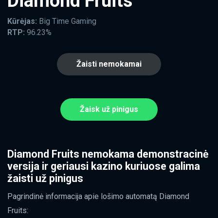
Diamond Fruits
Kūrėjas:
Big Time Gaming
RTP:
96.23%
Žaisti nemokamai
Žaisk už pinigus
Diamond Fruits nemokama demonstracinė
versija ir geriausi kazino kuriuose galima
žaisti už pinigus
Pagrindinė informacija apie lošimo automatą Diamond
Fruits: