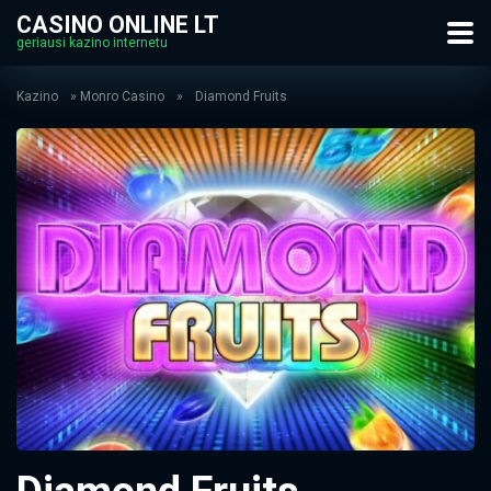
CASINO ONLINE LT
geriausi kazino internetu
Kazino
»
Monro Casino
»
Diamond Fruits