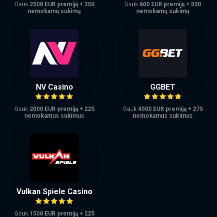
Gauk
2500 EUR premiją + 250
Gauk
600 EUR premiją + 500
nemokamų sukimų
nemokamų sukimų
NV Casino
GGBET
Gauk
2000 EUR premiją + 225
Gauk
4500 EUR premiją + 275
nemokamus sukimus
nemokamus sukimus
Vulkan Spiele Casino
Gauk
1500 EUR premiją + 225