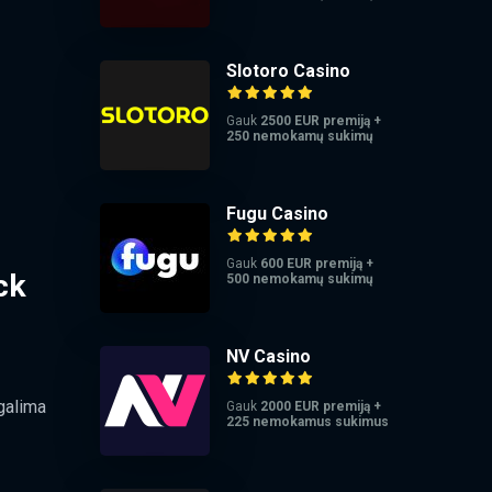
Slotoro Casino
Gauk
2500 EUR premiją +
250 nemokamų sukimų
Fugu Casino
Gauk
600 EUR premiją +
ck
500 nemokamų sukimų
NV Casino
 galima
Gauk
2000 EUR premiją +
225 nemokamus sukimus