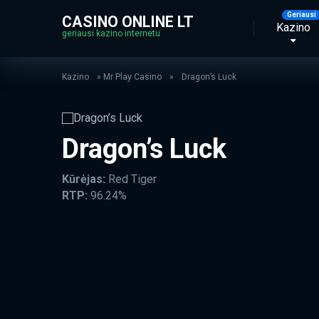
CASINO ONLINE LT
Kazino
geriausi kazino internetu
Kazino
»
Mr Play Casino
»
Dragon’s Luck
Dragon’s Luck
Kūrėjas:
Red Tiger
RTP:
96.24%