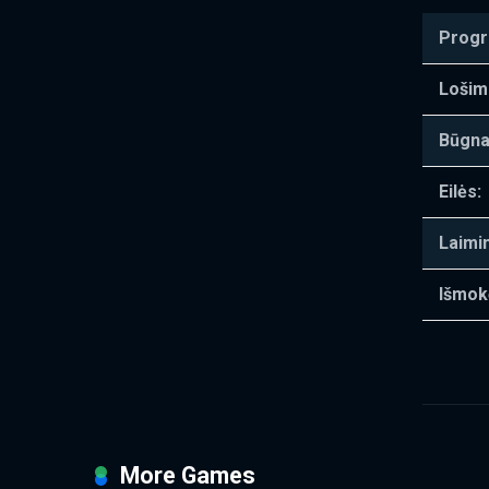
Progr
Lošim
Būgna
Eilės:
Laimin
Išmok
More Games