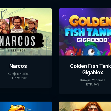
Narcos
Golden Fish Tank
Gigablox
Kūrėjas:
NetEnt
RTP:
96.23%
Kūrėjas:
Yggdrasil
RTP:
96%