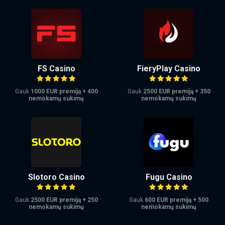
FS Casino
FieryPlay Casino
Gauk
1000 EUR premiją + 400
Gauk
2500 EUR premiją + 350
nemokamų sukimų
nemokamų sukimų
Slotoro Casino
Fugu Casino
Gauk
2500 EUR premiją + 250
Gauk
600 EUR premiją + 500
nemokamų sukimų
nemokamų sukimų