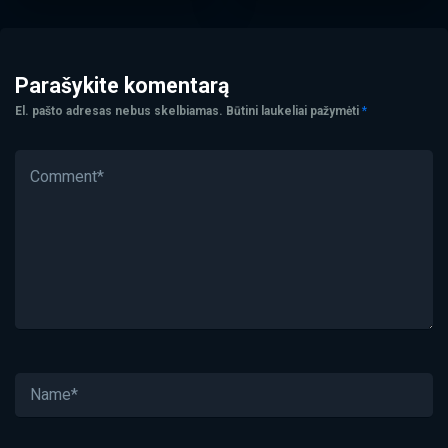
Parašykite komentarą
El. pašto adresas nebus skelbiamas.
Būtini laukeliai pažymėti
*