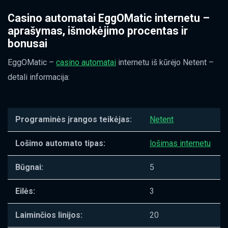
Casino automatai EggOMatic internetu –
aprašymas, išmokėjimo procentas ir
bonusai
EggOMatic –
casino automatai
internetu iš kūrėjo Netent –
detali informacija:
Programinės įrangos teikėjas:
Netent
Lošimo automato tipas:
lošimas internetu
Būgnai:
5
Eilės:
3
Laiminčios linijos:
20