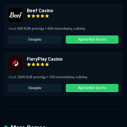
Beef Casino
Gauk
600 EUR premiją + 600 nemokamų sukimų
Daugiau
Apsilankyti kazino
FieryPlay Casino
Gauk
2500 EUR premiją + 350 nemokamų sukimų
Daugiau
Apsilankyti kazino