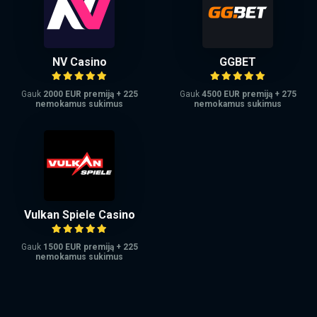
NV Casino
GGBET
Gauk
2000 EUR premiją + 225
Gauk
4500 EUR premiją + 275
nemokamus sukimus
nemokamus sukimus
Vulkan Spiele Casino
Gauk
1500 EUR premiją + 225
nemokamus sukimus