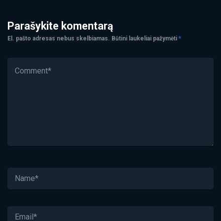
Parašykite komentarą
El. pašto adresas nebus skelbiamas.
Būtini laukeliai pažymėti
*