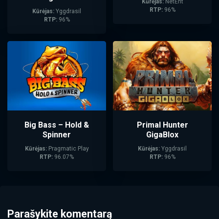
Kūrėjas:
NetEnt
RTP:
96%
Kūrėjas:
Yggdrasil
RTP:
96%
Big Bass – Hold &
Primal Hunter
Spinner
GigaBlox
Kūrėjas:
Pragmatic Play
Kūrėjas:
Yggdrasil
RTP:
96.07%
RTP:
96%
Parašykite komentarą