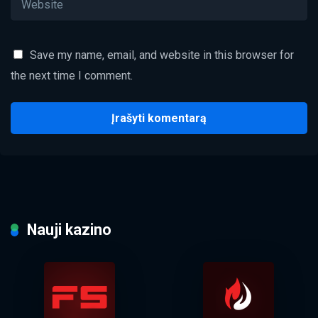
Save my name, email, and website in this browser for
the next time I comment.
Nauji kazino