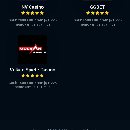
NV Casino
GGBET
Gauk
2000 EUR premiją + 225
Gauk
4500 EUR premiją + 275
nemokamus sukimus
nemokamus sukimus
Vulkan Spiele Casino
Gauk
1500 EUR premiją + 225
nemokamus sukimus