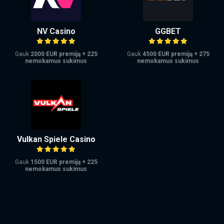
NV Casino
GGBET
Gauk
2000 EUR premiją + 225
Gauk
4500 EUR premiją + 275
nemokamus sukimus
nemokamus sukimus
Vulkan Spiele Casino
Gauk
1500 EUR premiją + 225
nemokamus sukimus