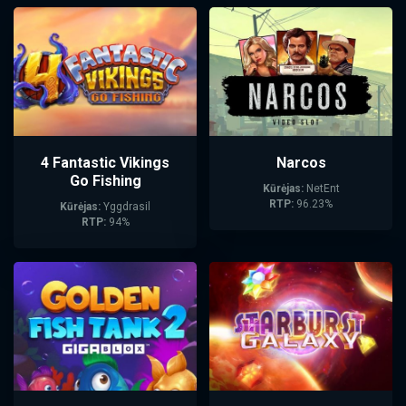
4 Fantastic Vikings
Narcos
Go Fishing
Kūrėjas:
NetEnt
RTP:
96.23%
Kūrėjas:
Yggdrasil
RTP:
94%