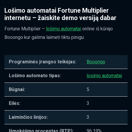
Lošimo automatai Fortune Multiplier
internetu – žaiskite demo versiją dabar
Fortune Multiplier –
lošimo automatai
online iš kūrėjo
Booongo kur galima laimeti tiktu pinigu:
Programinės įrangos teikėjas:
Booongo
Lošimo automato tipas:
losimo automatai
Būgnai:
5
Eilės:
3
Laiminčios linijos:
3
Išmokėjimo procentas (RTP):
96.19%