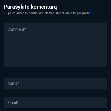
Parašykite komentarą
El. pašto adresas nebus skelbiamas.
Būtini laukeliai pažymėti
*