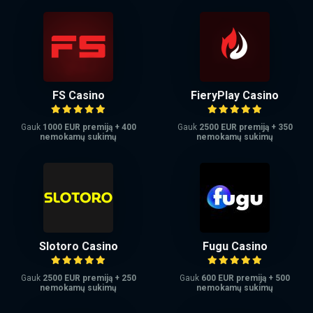
FS Casino
FieryPlay Casino
Gauk
1000 EUR premiją + 400
Gauk
2500 EUR premiją + 350
nemokamų sukimų
nemokamų sukimų
Slotoro Casino
Fugu Casino
Gauk
2500 EUR premiją + 250
Gauk
600 EUR premiją + 500
nemokamų sukimų
nemokamų sukimų