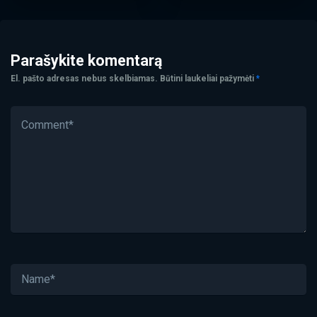
Parašykite komentarą
El. pašto adresas nebus skelbiamas.
Būtini laukeliai pažymėti
*