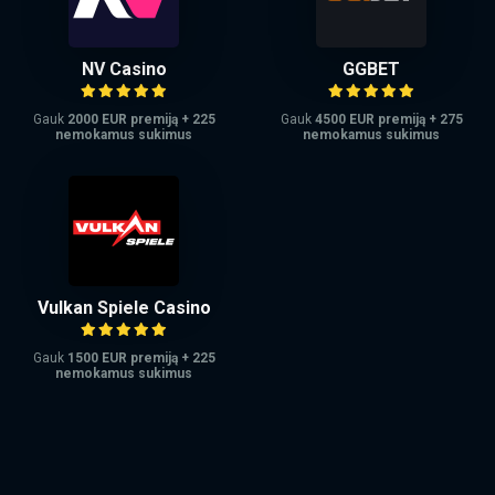
NV Casino
GGBET
Gauk
2000 EUR premiją + 225
Gauk
4500 EUR premiją + 275
nemokamus sukimus
nemokamus sukimus
Vulkan Spiele Casino
Gauk
1500 EUR premiją + 225
nemokamus sukimus