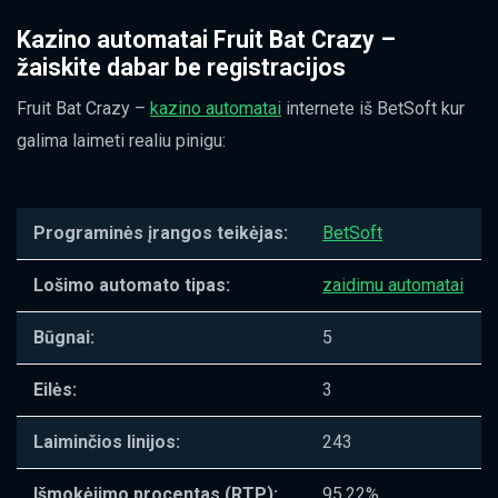
Kazino automatai Fruit Bat Crazy –
žaiskite dabar be registracijos
Fruit Bat Crazy –
kazino automatai
internete iš BetSoft kur
galima laimeti realiu pinigu:
Programinės įrangos teikėjas:
BetSoft
Lošimo automato tipas:
zaidimu automatai
Būgnai:
5
Eilės:
3
Laiminčios linijos:
243
Išmokėjimo procentas (RTP):
95.22%