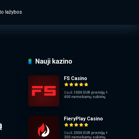
to lažybos
Nauji kazino
FS Casino
Gauk
1000 EUR premiją +
400 nemokamų sukimų
FieryPlay Casino
ą
Gauk
2500 EUR premiją +
350 nemokamų sukimų