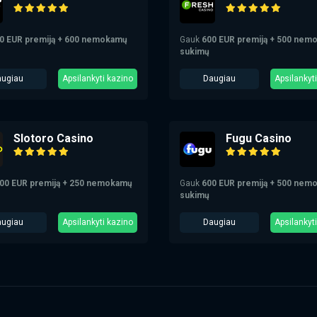
0 EUR premiją + 600 nemokamų
Gauk
600 EUR premiją + 500 nem
sukimų
augiau
Apsilankyti kazino
Daugiau
Apsilankyt
Slotoro Casino
Fugu Casino
00 EUR premiją + 250 nemokamų
Gauk
600 EUR premiją + 500 nem
sukimų
augiau
Apsilankyti kazino
Daugiau
Apsilankyt