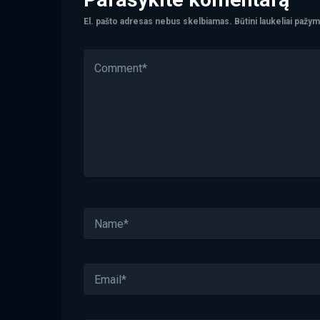
El. pašto adresas nebus skelbiamas.
Būtini laukeliai pažym