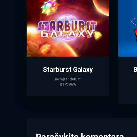
Starburst Galaxy
B
Kūrėjas:
NetEnt
RTP:
96%
Parašykite komentarą