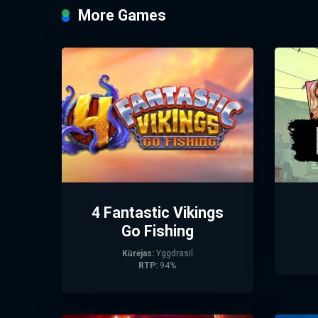
More Games
4 Fantastic Vikings
Go Fishing
Kūrėjas:
Yggdrasil
RTP:
94%