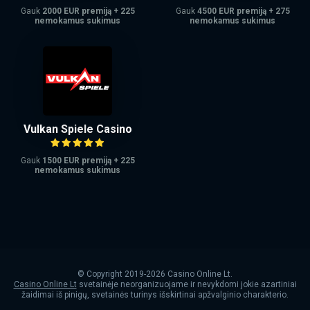
Gauk
2000 EUR premiją + 225
Gauk
4500 EUR premiją + 275
nemokamus sukimus
nemokamus sukimus
Vulkan Spiele Casino
Gauk
1500 EUR premiją + 225
nemokamus sukimus
© Copyright 2019-2026 Casino Online Lt.
Casino Online Lt
svetainėje neorganizuojame ir nevykdomi jokie azartiniai
žaidimai iš pinigų, svetainės turinys išskirtinai apžvalginio charakterio.