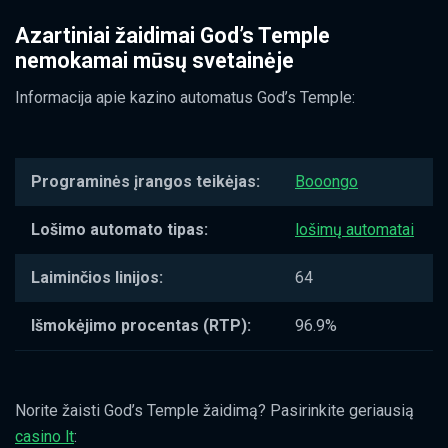
Azartiniai žaidimai God’s Temple
nemokamai mūsų svetainėje
Informacija apie kazino automatus God’s Temple:
Programinės įrangos teikėjas:
Booongo
Lošimo automato tipas:
lošimų automatai
Laiminčios linijos:
64
Išmokėjimo procentas (RTP):
96.9%
Norite žaisti God’s Temple žaidimą? Pasirinkite geriausią
casino lt
: