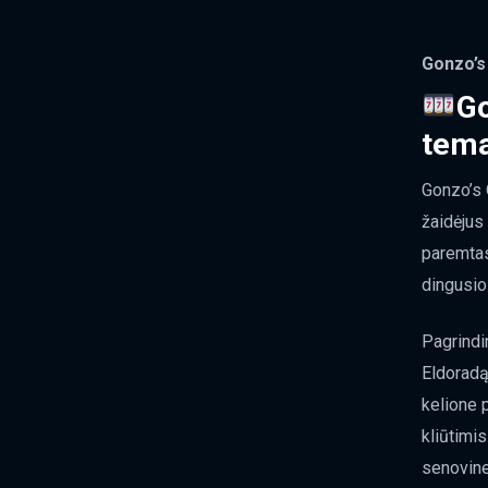
Gonzo’s
Go
tema
Gonzo’s 
žaidėjus
paremtas
dingusio
Pagrindi
Eldoradą
kelione 
kliūtimis
senovine