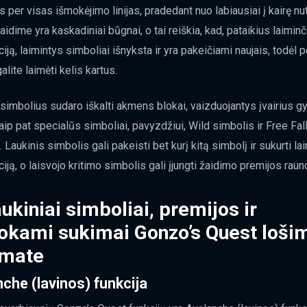
 per visas išmokėjimo linijas, pradedant nuo labiausiai į kairę nu
idime yra kaskadiniai būgnai, o tai reiškia, kad, pataikius laiminč
ją, laimintys simboliai išnyksta ir yra pakeičiami naujais, todėl 
lite laimėti kelis kartus.
simbolius sudaro iškalti akmens blokai, vaizduojantys įvairius g
aip pat specialūs simboliai, pavyzdžiui, Wild simbolis ir Free Fal
 Laukinis simbolis gali pakeisti bet kurį kitą simbolį ir sukurti la
ją, o laisvojo kritimo simbolis gali įjungti žaidimo premijos raun
ukiniai simboliai, premijos ir
kami sukimai Gonzo’s Quest loši
omate
che (lavinos) funkcija