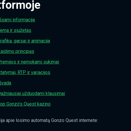
tformoje
šsami informacija
ema ir siužetas
rafika, garsai ir animacija
aidimo principas
remijos ir nemokami sukimai
tatymai, RTP ir variacijos
švada
ažniausiai užduodami klausimai
op Gonzo’s Quest kazino
ija apie losimo automatą Gonzo Quest internete: