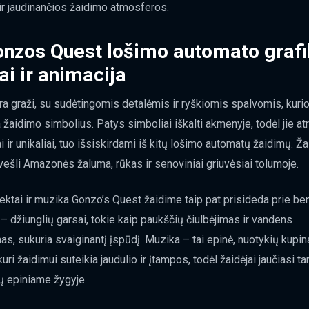
ir jaudinančios žaidimo atmosferos.
nzos Quest lošimo automato grafi
ai ir animacija
yra graži, su sudėtingomis detalėmis ir ryškiomis spalvomis, kuri
a žaidimo simbolius. Patys simboliai iškalti akmenyje, todėl jie at
ai ir unikaliai, tuo išsiskirdami iš kitų lošimo automatų žaidimų. Ž
vešli Amazonės žaluma, rūkas ir senoviniai griuvėsiai tolumoje.
ektai ir muzika Gonzo’s Quest žaidime taip pat prisideda prie be
 – džiunglių garsai, tokie kaip paukščių čiulbėjimas ir vandens
as, sukuria svaiginantį įspūdį. Muzika – tai epinė, nuotykių kupin
uri žaidimui suteikia jaudulio ir įtampos, todėl žaidėjai jaučiasi ta
ų epiniame žygyje.