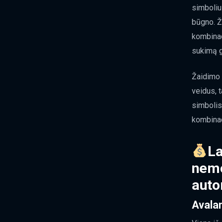
simbolius
būgno. Ža
kombinaci
sukimą ga
Žaidimo 
veidus, t
simbolis.
kombinaci
La
nemo
aut
Avalan