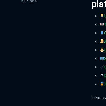
RTP:
96%
pla
I
T
G
Ž
P
S
I
D
T
Informac