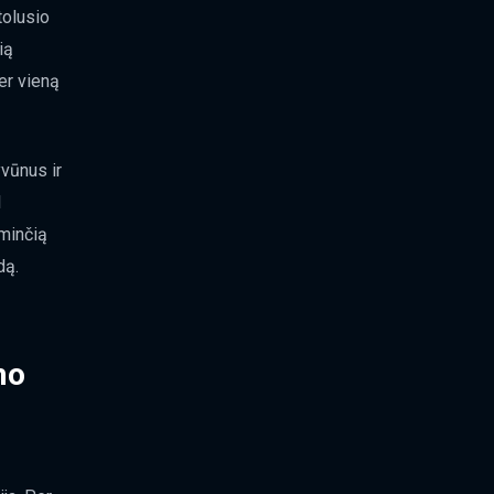
tolusio
ią
per vieną
yvūnus ir
l
iminčią
dą.
mo