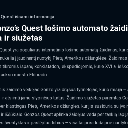
 Quest išsami informacija
nzo’s Quest lošimo automato žai
 ir siužetas
Quest yra populiarus internetinis lošimo automatų žaidimas, kuri
 nukelia į jaudinantį nuotykį Pietų Amerikos džiunglėse. Žaidimas
 tikromis ispanų konkistadorų ekspedicijomis, kurie XVI a. ieško
 aukso miesto Eldorado.
nis žaidimo veikėjas Gonzo yra drąsus tyrinėtojas, kurio misija – 
 ir atsiimti jame slypinčius turtus. Žaidimo siužetas paremtas G
per klastingas Pietų Amerikos džiungles, kur jis susiduria su įvai
 ir iššūkiais. Gonzos Quest aplinka žaidėjus veda per tankią lapiją
s šventyklas ir paslėptus lobius – visa tai prisideda prie nuotyk