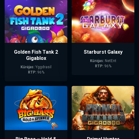
Golden Fish Tank 2
Starburst Galaxy
Gigablox
Kūrėjas:
NetEnt
RTP:
96%
Kūrėjas:
Yggdrasil
RTP:
96%