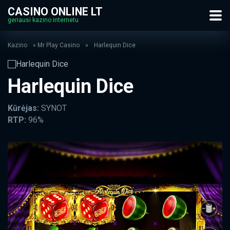
CASINO ONLINE LT
geriausi kazino internetu
Kazino
»
Mr Play Casino
»
Harlequin Dice
Harlequin Dice
Kūrėjas:
SYNOT
RTP:
96%