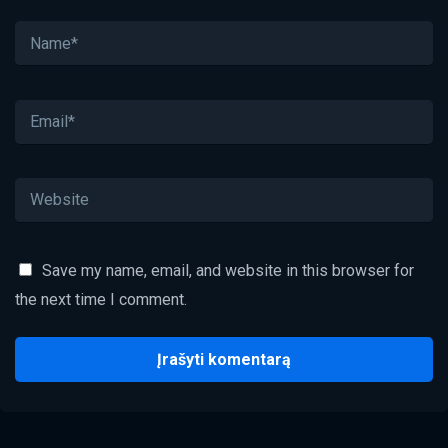
Save my name, email, and website in this browser for
the next time I comment.