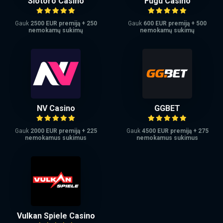
Slotoro Casino
Fugu Casino
Gauk
2500 EUR premiją + 250
Gauk
600 EUR premiją + 500
nemokamų sukimų
nemokamų sukimų
NV Casino
GGBET
Gauk
2000 EUR premiją + 225
Gauk
4500 EUR premiją + 275
nemokamus sukimus
nemokamus sukimus
Vulkan Spiele Casino