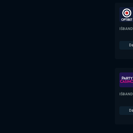
IŠBAND
D
IŠBAND
D