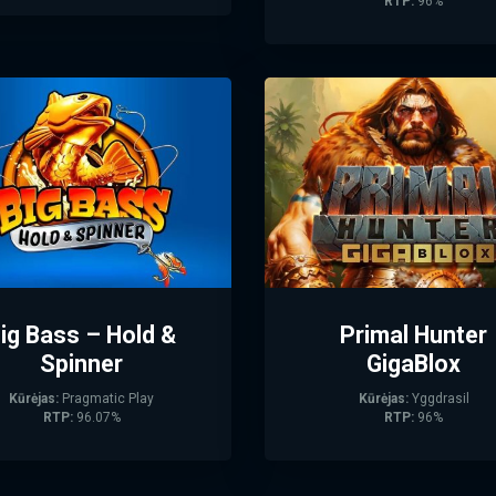
RTP:
96%
ig Bass – Hold &
Primal Hunter
Spinner
GigaBlox
Kūrėjas:
Pragmatic Play
Kūrėjas:
Yggdrasil
RTP:
96.07%
RTP:
96%