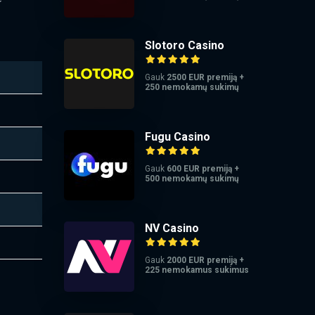
Slotoro Casino
Gauk
2500 EUR premiją +
250 nemokamų sukimų
Fugu Casino
Gauk
600 EUR premiją +
500 nemokamų sukimų
NV Casino
Gauk
2000 EUR premiją +
225 nemokamus sukimus