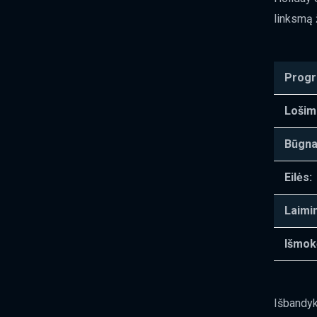
linksmą 
Progr
Lošim
Būgna
Eilės:
Laimin
Išmok
Išbandyki