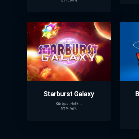
RTP:
94%
Starburst Galaxy
B
Kūrėjas:
NetEnt
RTP:
96%