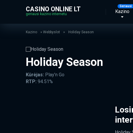
CASINO ONLINE LT
Kazino
geriausi kazino internetu
Kazino
»
Webbyslot
»
Holiday Season
Holiday Season
Kūrėjas:
Play’n Go
RTP:
94.51%
Losi
inter
Holiday